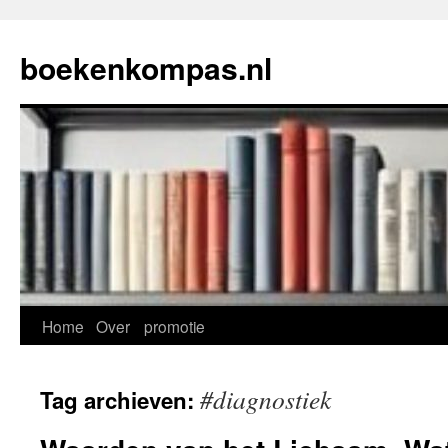
Ga
naar
boekenkompas.nl
de
inhoud
Home
Over
promotie
#diagnostiek
Tag archieven: