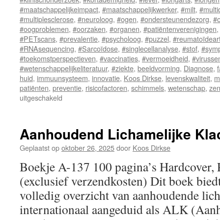
#maatschappelijkeimpact
,
#maatschappelijkwerker
,
#milt
,
#multi
#multiplesclerose
,
#neuroloog
,
#ogen
,
#ondersteunendezorg
,
#
#oogproblemen
,
#oorzaken
,
#organen
,
#patiëntenverenigingen
#PETscans
,
#prevalentie
,
#psycholoog
,
#puzzel
,
#reumatoïdeartr
#RNAsequencing
,
#Sarcoïdose
,
#singlecellanalyse
,
#stof
,
#sym
#toekomstperspectieven
,
#vaccinaties
,
#vermoeidheid
,
#virusse
#wetenschappelijkeliteratuur
,
#ziekte
,
beeldvorming
,
Diagnose
,
f
huid
,
immuunsysteem
,
innovatie
,
Koos Dirkse
,
levenskwaliteit
,
m
patiënten
,
preventie
,
risicofactoren
,
schimmels
,
wetenschap
,
zen
uitgeschakeld
voor
Sarcoïdose
Aanhoudend Lichamelijke Kla
Geplaatst op
oktober 26, 2025
door
Koos Dirkse
Boekje A-137 100 pagina’s Hardcover,
(exclusief verzendkosten) Dit boek bied
volledig overzicht van aanhoudende lich
internationaal aangeduid als ALK (Aan