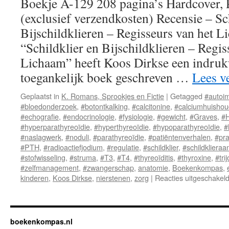
Boekje A-129 208 pagina’s Hardcover, 
(exclusief verzendkosten) Recensie – Sc
Bijschildklieren – Regisseurs van het 
“Schildklier en Bijschildklieren – Regis
Lichaam” heeft Koos Dirkse een indruk
toegankelijk boek geschreven …
Lees v
Geplaatst in
K. Romans, Sprookjes en Fictie
|
Getagged
#autoi
#bloedonderzoek
,
#botontkalking
,
#calcitonine
,
#calciumhuishou
#echografie
,
#endocrinologie
,
#fysiologie
,
#gewicht
,
#Graves
,
#
#hyperparathyreoïdie
,
#hyperthyreoïdie
,
#hypoparathyreoïdie
,
#
#naslagwerk
,
#noduli
,
#parathyreoïdie
,
#patiëntenverhalen
,
#pra
#PTH
,
#radioactiefjodium
,
#regulatie
,
#schildklier
,
#schildkliera
#stofwisseling
,
#struma
,
#T3
,
#T4
,
#thyreoïditis
,
#thyroxine
,
#tri
#zelfmanagement
,
#zwangerschap
,
anatomie
,
Boekenkompas
,
kinderen
,
Koos Dirkse
,
nierstenen
,
zorg
|
Reacties uitgeschakel
boekenkompas.nl