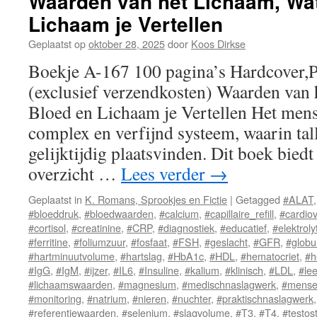
Waarden van het Lichaam, Wat
Lichaam je Vertellen
Geplaatst op
oktober 28, 2025
door
Koos Dirkse
Boekje A-167 100 pagina’s Hardcover,
(exclusief verzendkosten) Waarden van 
Bloed en Lichaam je Vertellen Het mense
complex en verfijnd systeem, waarin tal
gelijktijdig plaatsvinden. Dit boek biedt
overzicht …
Lees verder
→
Geplaatst in
K. Romans, Sprookjes en Fictie
|
Getagged
#ALAT
#bloeddruk
,
#bloedwaarden
,
#calcium
,
#capillaire_refill
,
#cardiov
#cortisol
,
#creatinine
,
#CRP
,
#diagnostiek
,
#educatief
,
#elektroly
#ferritine
,
#foliumzuur
,
#fosfaat
,
#FSH
,
#geslacht
,
#GFR
,
#globu
#hartminuutvolume
,
#hartslag
,
#HbA1c
,
#HDL
,
#hematocriet
,
#h
#IgG
,
#IgM
,
#ijzer
,
#IL6
,
#Insuline
,
#kalium
,
#klinisch
,
#LDL
,
#lee
#lichaamswaarden
,
#magnesium
,
#medischnaslagwerk
,
#mensel
#monitoring
,
#natrium
,
#nieren
,
#nuchter
,
#praktischnaslagwerk
#referentiewaarden
,
#selenium
,
#slagvolume
,
#T3
,
#T4
,
#testos