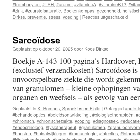
#trombocyten
,
#TSH
,
#ureum
,
#vitamineA
,
#vitamineB12
,
#vita
#zink
,
#zuurstofsaturatie
,
Boekenkompas
,
gezondheid
,
holistisc
Dirkse
,
preventie
,
stress
,
voeding
|
Reacties uitgeschakeld
voor
Waar
van
het
Sarcoïdose
Licha
Wat
Geplaatst op
oktober 26, 2025
door
Koos Dirkse
je
Boekje A-143 100 pagina’s Hardcover,
Bloed
en
(exclusief verzendkosten) Sarcoïdose i
Licha
onvoorspelbare ziekte die wordt geken
je
Vertel
van granulomen – kleine ophopingen van
organen en weefsels – als gevolg van e
Geplaatst in
K. Romans, Sprookjes en Fictie
|
Getagged
#auto-
#behandelopties
,
#beleidsontwikkeling.
,
#biologisetherapieën
,
#
#chronisch
,
#chronischeziekte
,
#coping
,
#diagnostiek
,
#educatie
#endocrinoloog
,
#fysiotherapeut
,
#granulomen
,
#granuloomvor
#hoesten
,
#huidafwijkingen
,
#immunologie
,
#infecties
,
#informat
#klinischonderzoek
,
#kortademigheid
,
#lever
,
#longarts
,
#longen