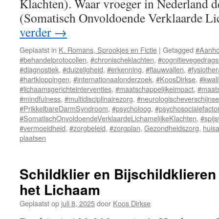
Klachten). Waar vroeger in Nederland
(Somatisch Onvoldoende Verklaarde L
verder
→
Geplaatst in
K. Romans, Sprookjes en Fictie
|
Getagged
#Aanho
#behandelprotocollen
,
#chronischeklachten
,
#cognitievegedrags
#diagnostiek
,
#duizeligheid
,
#erkenning
,
#flauwvallen
,
#fysiothe
#hartkloppingen
,
#internationaalonderzoek
,
#KoosDirkse
,
#kwali
#lichaamsgerichteinterventies
,
#maatschappelijkeimpact
,
#maats
#mindfulness
,
#multidisciplinairezorg
,
#neurologischeverschijnse
#PrikkelbareDarmSyndroom
,
#psycholoog
,
#psychosocialefacto
#SomatischOnvoldoendeVerklaardeLichamelijkeKlachten
,
#spij
#vermoeidheid
,
#zorgbeleid
,
#zorgplan
,
Gezondheidszorg
,
huisa
plaatsen
Schildklier en Bijschildkliere
het Lichaam
Geplaatst op
juli 8, 2025
door
Koos Dirkse