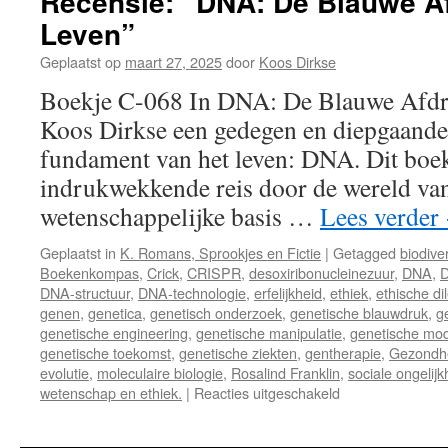
Recensie: “DNA: De Blauwe Af
Leven”
Geplaatst op
maart 27, 2025
door
Koos Dirkse
Boekje C-068 In DNA: De Blauwe Afdru
Koos Dirkse een gedegen en diepgaande
fundament van het leven: DNA. Dit boek
indrukwekkende reis door de wereld van
wetenschappelijke basis …
Lees verder
Geplaatst in
K. Romans, Sprookjes en Fictie
|
Getagged
biodiver
Boekenkompas
,
Crick
,
CRISPR
,
desoxiribonucleinezuur
,
DNA
,
D
DNA-structuur
,
DNA-technologie
,
erfelijkheid
,
ethiek
,
ethische d
genen
,
genetica
,
genetisch onderzoek
,
genetische blauwdruk
,
g
genetische engineering
,
genetische manipulatie
,
genetische modi
genetische toekomst
,
genetische ziekten
,
gentherapie
,
Gezondh
evolutie
,
moleculaire biologie
,
Rosalind Franklin
,
sociale ongelijk
wetenschap en ethiek.
|
Reacties uitgeschakeld
voor
Recensie:
“DNA: