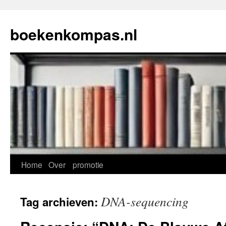
Ga
naar
boekenkompas.nl
de
inhoud
Home
Over
promotie
DNA-sequencing
Tag archieven: