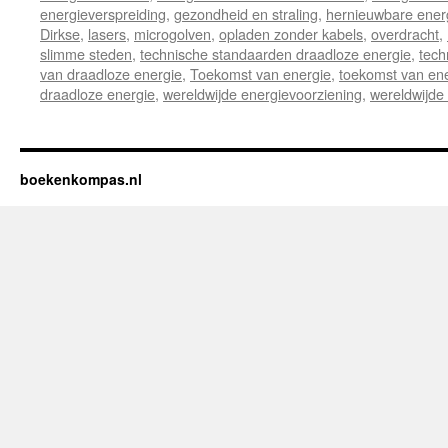
energieverspreiding
,
gezondheid en straling
,
hernieuwbare ener
Dirkse
,
lasers
,
microgolven
,
opladen zonder kabels
,
overdracht
,
slimme steden
,
technische standaarden draadloze energie
,
tech
van draadloze energie
,
Toekomst van energie
,
toekomst van en
draadloze energie
,
wereldwijde energievoorziening
,
wereldwijde
boekenkompas.nl