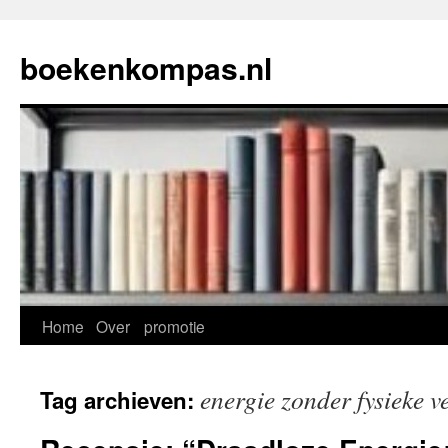
Ga
naar
boekenkompas.nl
de
inhoud
Home
Over
promotie
energie zonder fysieke 
Tag archieven: