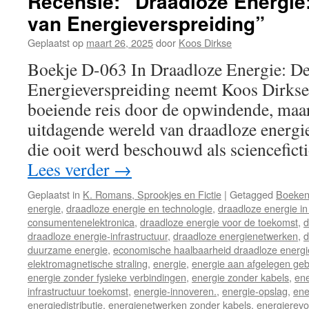
Recensie: “Draadloze Energie
van Energieverspreiding”
Geplaatst op
maart 26, 2025
door
Koos Dirkse
Boekje D-063 In Draadloze Energie: D
Energieverspreiding neemt Koos Dirkse
boeiende reis door de opwindende, maar 
uitdagende wereld van draadloze energi
die ooit werd beschouwd als sciencefict
Lees verder
→
Geplaatst in
K. Romans, Sprookjes en Fictie
|
Getagged
Boeke
energie
,
draadloze energie en technologie
,
draadloze energie in 
consumentenelektronica
,
draadloze energie voor de toekomst
,
d
draadloze energie-infrastructuur
,
draadloze energienetwerken
,
d
duurzame energie
,
economische haalbaarheid draadloze energi
elektromagnetische straling
,
energie
,
energie aan afgelegen ge
energie zonder fysieke verbindingen
,
energie zonder kabels
,
ene
infrastructuur toekomst
,
energie-innoveren.
,
energie-opslag
,
ene
energiedistributie
,
energienetwerken zonder kabels
,
energierevo