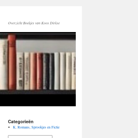
Overzicht Boekjes van Koos Dirkse
Categorieën
K. Romans, Sprookjes en Fictie