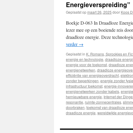
Energieverspreiding”
Geplaatst op
maart 26, 2025
door
Koos D
Boekje D-063 In Draadloze Energi
lezer mee op een boeiende reis doo
draadloze energie. Deze technologie
verder
→
Geplaatst in
K. Romans, Sprookjes en Fic
energie en technologie
,
draadloze energie
energie voor de toekomst
,
draadloze ener
energienetwerken
,
draadloze energieove
efficiëntie van energieoverdracht
,
elektro
zonder beperkingen
,
energie zonder fysi
infrastructuur toekomst
,
energie-innovere
energienetwerken zonder kabels
,
energie
hernieuwbare energie
,
Internet der Ding
resonantie
,
ruimte-zonnecentrales
,
slimm
doorbraken
,
toekomst van draadloze ene
draadloze energie
,
wereldwijde energiev