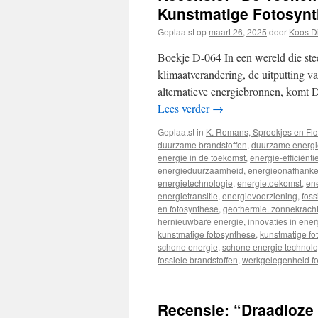
Kunstmatige Fotosyn
Geplaatst op
maart 26, 2025
door
Koos D
Boekje D-064 In een wereld die ste
klimaatverandering, de uitputting v
alternatieve energiebronnen, komt
Lees verder
→
Geplaatst in
K. Romans, Sprookjes en Fic
duurzame brandstoffen
,
duurzame energi
energie in de toekomst
,
energie-efficiënti
energieduurzaamheid
,
energieonafhankel
energietechnologie
,
energietoekomst
,
en
energietransitie
,
energievoorziening
,
foss
en fotosynthese
,
geothermie. zonnekrach
hernieuwbare energie
,
innovaties in ener
kunstmatige fotosynthese
,
kunstmatige fo
schone energie
,
schone energie technolo
fossiele brandstoffen
,
werkgelegenheid fos
Recensie: “Draadloze