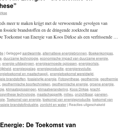
these”
irkse
eds meer te maken krijgt met de verwoestende gevolgen van
an fossiele brandstoffen en de dringende zoektocht naar
 De Toekomst van Energie van Koos Dirkse als een verfrissende …
tie
|
Getagged
aardwarmte
,
alternatieve energiebronnen
,
Boekenkompas
,
e
,
duurzame technologie
,
economische impact van duurzame energie
,
e
,
energie-uitdagingen
,
energiearmoede oplossen
,
energiecrisis
,
ijkheid
,
energieopslag
,
energieproductie
,
energierevolutie
,
ergietoekomst en maatschappij.
,
energietoekomst wereldwijd
,
iele brandstoffen
,
fossielvrije energie
,
Fotosynthese
,
geothermie
,
geothermie
t
,
geothermische boortechnieken
,
geothermische energie
,
groene energie
,
gie
,
klimaatoplossingen
,
klimaatverandering
,
Koos Dirkse
,
kracht
,
tosynthese technologie
,
maatschappelijk
,
milieu
,
onzichtbaar
,
panelen
,
gie
,
Toekomst van energie
,
toekomst van energieproductie
,
toekomst van
siele brandstofindustrie
,
zonlicht en water
|
Reacties uitgeschakeld
voor
Recensie:
“De
Toekomst
 Energie: De Toekomst van
van