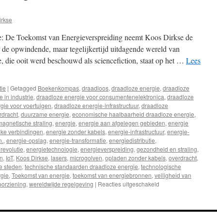
Energie:
“Geothermie
irkse
en
Kunstmatige
e: De Toekomst van Energieverspreiding neemt Koos Dirkse de
Fotosynthese”
r de opwindende, maar tegelijkertijd uitdagende wereld van
, die ooit werd beschouwd als sciencefiction, staat op het …
Lees
tie
|
Getagged
Boekenkompas
,
draadloos
,
draadloze energie
,
draadloze
 in industrie
,
draadloze energie voor consumentenelektronica
,
draadloze
gie voor voertuigen
,
draadloze energie-infrastructuur
,
draadloze
rdracht
,
duurzame energie
,
economische haalbaarheid draadloze energie
,
magnetische straling
,
energie
,
energie aan afgelegen gebieden
,
energie
eke verbindingen
,
energie zonder kabels
,
energie-infrastructuur
,
energie-
n.
,
energie-opslag
,
energie-transformatie
,
energiedistributie
,
revolutie
,
energietechnologie
,
energieverspreiding
,
gezondheid en straling
,
en
,
IoT
,
Koos Dirkse
,
lasers
,
microgolven
,
opladen zonder kabels
,
overdracht
,
e steden
,
technische standaarden draadloze energie
,
technologische
rgie
,
Toekomst van energie
,
toekomst van energiebronnen
,
veiligheid van
oorziening
,
wereldwijde regelgeving
|
Reacties uitgeschakeld
voor
Recensie:
“Draadloze
Energie: