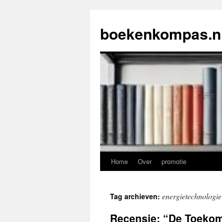
Ga
naar
boekenkompas.n
de
inhoud
Home
Over
promotie
energietechnologie
Tag archieven:
Recensie: “De Toekom