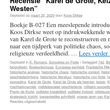
Recensie “Karel de Grote, Kei
Westen”
Geplaatst op
maart 25, 2025
door
Koos Dirkse
Boekje B-027 Een meeslepende introduc
Koos Dirkse weet op indrukwekkende wi
van Karel de Grote te reconstrueren en 
naar een tijdperk van politieke chaos, soc
religieuze verdeeldheid. …
Lees verder
Geplaatst in
K. Romans, Sprookjes en Fictie
|
Getagged
742
,
Be
biografieën
,
Boekenkompas
,
Europese eenheid
,
Frankische Rijk
historische analyse
,
historische chaos
,
historische context
,
histo
geschiedschrijving
,
historische literatuur
,
historische non-fictie
,
hi
opvoeding
,
Karel de Grote
,
Karel de Grote als heerser
,
keizer
,
K
machtsdynamiek
,
middeleeuwse geschiedenis
,
militaire opvoedi
Pepijn de Korte
,
politieke instabiliteit
,
politieke invloed
,
religieuz
strategisch inzicht
,
toegankelijke schrijfstijl
,
vroege jaren van Kar
Reacties uitgeschakeld
voor
Recensie