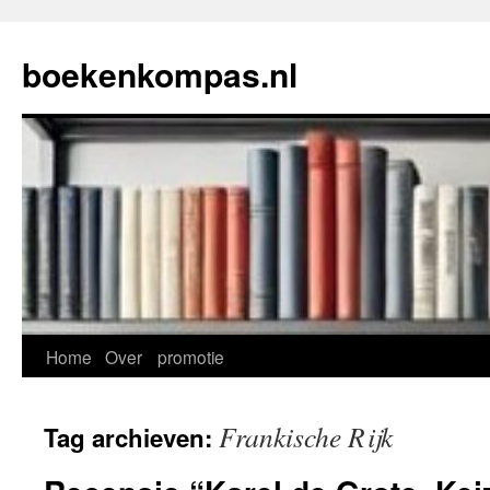
Ga
naar
boekenkompas.nl
de
inhoud
Home
Over
promotie
Frankische Rijk
Tag archieven: