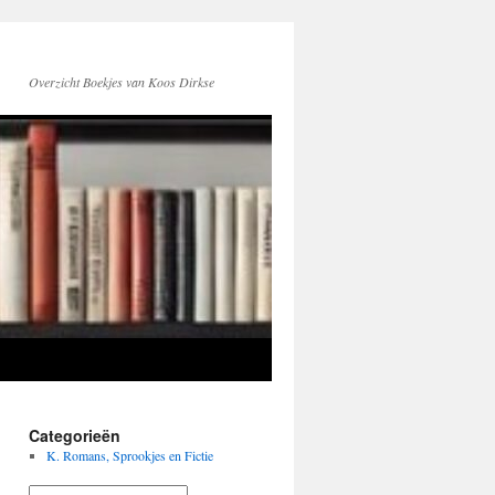
Overzicht Boekjes van Koos Dirkse
Categorieën
K. Romans, Sprookjes en Fictie