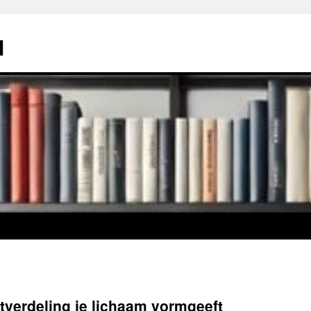
l
tverdeling je lichaam vormgeeft