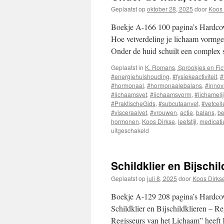
Geplaatst op
oktober 28, 2025
door
Koos 
Boekje A-166 100 pagina’s Hardcov
Hoe vetverdeling je lichaam vormgeef
Onder de huid schuilt een complex
Geplaatst in
K. Romans, Sprookjes en Fic
#energiehuishouding
,
#fysiekeactiviteit
,
#
#hormonaal
,
#hormonaalebalans
,
#innov
#lichaamsvet
,
#lichaamsvorm
,
#lichameli
#PraktischeGids
,
#subcutaanvet
,
#vetcell
#visceraalvet
,
#vrouwen
,
actie
,
balans
,
b
hormonen
,
Koos Dirkse
,
leefstijl
,
medicati
uitgeschakeld
voor
Onder
de
huid,
Schildklier en Bijsch
Hoe
vetverdeling
Geplaatst op
juli 8, 2025
door
Koos Dirks
je
lichaam
Boekje A-129 208 pagina’s Hardcove
vormgeeft
Schildklier en Bijschildklieren – R
Regisseurs van het Lichaam” heeft