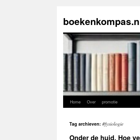
Ga
naar
boekenkompas.n
de
inhoud
Home
Over
promotie
#fysiologie
Tag archieven:
Onder de huid, Hoe ve