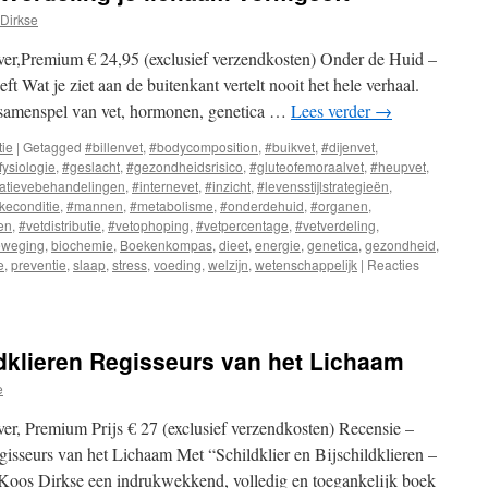
Dirkse
er,Premium € 24,95 (exclusief verzendkosten) Onder de Huid –
t Wat je ziet aan de buitenkant vertelt nooit het hele verhaal.
 samenspel van vet, hormonen, genetica …
Lees verder
→
tie
|
Getagged
#billenvet
,
#bodycomposition
,
#buikvet
,
#dijenvet
,
fysiologie
,
#geslacht
,
#gezondheidsrisico
,
#gluteofemoraalvet
,
#heupvet
,
atievebehandelingen
,
#internevet
,
#inzicht
,
#levensstijlstrategieën
,
jkeconditie
,
#mannen
,
#metabolisme
,
#onderdehuid
,
#organen
,
en
,
#vetdistributie
,
#vetophoping
,
#vetpercentage
,
#vetverdeling
,
eweging
,
biochemie
,
Boekenkompas
,
dieet
,
energie
,
genetica
,
gezondheid
,
e
,
preventie
,
slaap
,
stress
,
voeding
,
welzijn
,
wetenschappelijk
|
Reacties
ildklieren Regisseurs van het Lichaam
e
r, Premium Prijs € 27 (exclusief verzendkosten) Recensie –
egisseurs van het Lichaam Met “Schildklier en Bijschildklieren –
 Koos Dirkse een indrukwekkend, volledig en toegankelijk boek