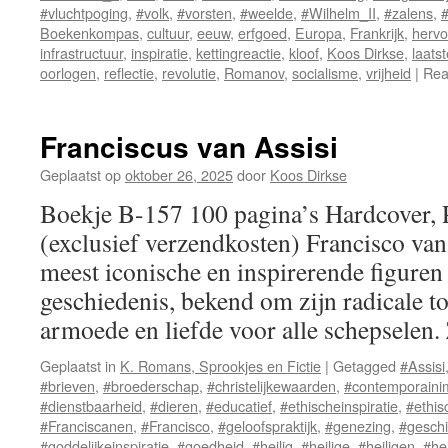
#vluchtpoging
,
#volk
,
#vorsten
,
#weelde
,
#Wilhelm_II
,
#zalens
,
#
Boekenkompas
,
cultuur
,
eeuw
,
erfgoed
,
Europa
,
Frankrijk
,
herv
infrastructuur
,
inspiratie
,
kettingreactie
,
kloof
,
Koos Dirkse
,
laatst
oorlogen
,
reflectie
,
revolutie
,
Romanov
,
socialisme
,
vrijheid
|
Rea
Franciscus van Assisi
Geplaatst op
oktober 26, 2025
door
Koos Dirkse
Boekje B-157 100 pagina’s Hardcover,
(exclusief verzendkosten) Francisco van 
meest iconische en inspirerende figuren u
geschiedenis, bekend om zijn radicale t
armoede en liefde voor alle schepselen
Geplaatst in
K. Romans, Sprookjes en Fictie
|
Getagged
#Assisi
#brieven
,
#broederschap
,
#christelijkewaarden
,
#contemporaini
#dienstbaarheid
,
#dieren
,
#educatief
,
#ethischeinspiratie
,
#ethi
#Franciscanen
,
#Francisco
,
#geloofspraktijk
,
#genezing
,
#geschi
#goddelijkeinspiratie
,
#goedheid
,
#heilig
,
#heilige
,
#heiligen
,
#he