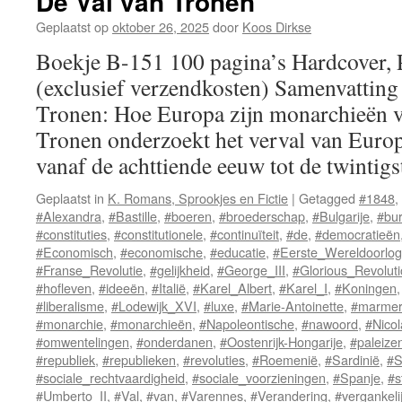
De Val van Tronen
Geplaatst op
oktober 26, 2025
door
Koos Dirkse
Boekje B-151 100 pagina’s Hardcover,
(exclusief verzendkosten) Samenvatting
Tronen: Hoe Europa zijn monarchieën v
Tronen onderzoekt het verval van Euro
vanaf de achttiende eeuw tot de twinti
Geplaatst in
K. Romans, Sprookjes en Fictie
|
Getagged
#1848
,
#Alexandra
,
#Bastille
,
#boeren
,
#broederschap
,
#Bulgarije
,
#bur
#constituties
,
#constitutionele
,
#continuïteit
,
#de
,
#democratieën
#Economisch
,
#economische
,
#educatie
,
#Eerste_Wereldoorlog
#Franse_Revolutie
,
#gelijkheid
,
#George_III
,
#Glorious_Revolut
#hofleven
,
#ideeën
,
#Italië
,
#Karel_Albert
,
#Karel_I
,
#Koningen
#liberalisme
,
#Lodewijk_XVI
,
#luxe
,
#Marie-Antoinette
,
#marme
#monarchie
,
#monarchieën
,
#Napoleontische
,
#nawoord
,
#Nicol
#omwentelingen
,
#onderdanen
,
#Oostenrijk-Hongarije
,
#paleize
#republiek
,
#republieken
,
#revoluties
,
#Roemenië
,
#Sardinië
,
#S
#sociale_rechtvaardigheid
,
#sociale_voorzieningen
,
#Spanje
,
#s
#Umberto_II
,
#Val
,
#van
,
#Varennes
,
#Verandering
,
#vergankeli