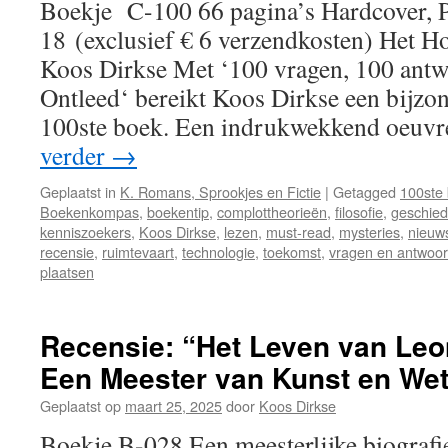
Boekje C-100 66 pagina’s Hardcover, 
18 (exclusief € 6 verzendkosten) Het H
Koos Dirkse Met ‘100 vragen, 100 ant
Ontleed‘ bereikt Koos Dirkse een bijzon
100ste boek. Een indrukwekkend oeuv
verder
→
Geplaatst in
K. Romans, Sprookjes en Fictie
|
Getagged
100ste
Boekenkompas
,
boekentip
,
complottheorieën
,
filosofie
,
geschied
kenniszoekers
,
Koos Dirkse
,
lezen
,
must-read
,
mysteries
,
nieuws
recensie
,
ruimtevaart
,
technologie
,
toekomst
,
vragen en antwoo
plaatsen
Recensie: “Het Leven van Leo
Een Meester van Kunst en We
Geplaatst op
maart 25, 2025
door
Koos Dirkse
Boekje B-028 Een meesterlijke biografie