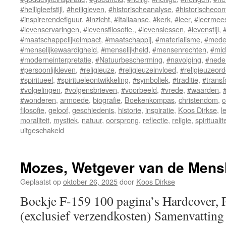
#heiligleefstijl
,
#heiligleven
,
#historischeanalyse
,
#historischecon
#inspirerendefiguur
,
#inzicht
,
#Italiaanse
,
#kerk
,
#leer
,
#leermees
#levenservaringen
,
#levensfilosofie.
,
#levenslessen
,
#levenstijl
,
#maatschappelijkeimpact
,
#maatschappij
,
#materialisme
,
#mede
#menselijkewaardigheid
,
#menselijkheid
,
#mensenrechten
,
#mid
#moderneinterpretatie
,
#Natuurbescherming
,
#navolging
,
#nede
#persoonlijkleven
,
#religieuze
,
#religieuzeinvloed
,
#religieuzeor
#spiritueel
,
#spiritueleontwikkeling
,
#symboliek
,
#traditie
,
#transf
#volgelingen
,
#volgensbrieven
,
#voorbeeld
,
#vrede
,
#waarden
,
#wonderen
,
armoede
,
biografie
,
Boekenkompas
,
christendom
,
c
filosofie
,
geloof
,
geschiedenis
,
historie
,
inspiratie
,
Koos Dirkse
,
l
moraliteit
,
mystiek
,
natuur
,
oorsprong
,
reflectie
,
religie
,
spiritualite
uitgeschakeld
voor
Franciscus
van
Assisi
Mozes, Wetgever van de Mens
Geplaatst op
oktober 26, 2025
door
Koos Dirkse
Boekje F-159 100 pagina’s Hardcover,
(exclusief verzendkosten) Samenvatting