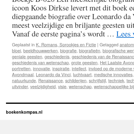
icoon Koos Dirkse levert met dit boek 
diepgaande biografie over Leonardo da 
meest veelzijdige en briljante geesten ui
Vanaf de eerste pagina’s wordt …
Lees 
Geplaatst in
K. Romans, Sprookjes en Fictie
|
Getagged
anatom
bloei
,
beeldhouwwerken
,
biografie
,
biografieën
,
biografische wer
geniale geesten
,
geschiedenis
,
geschiedenis van de Renaissan
geschiedenis van wetenschap
,
grote geesten
,
Het Laatste Avon
portretten
,
innovatie
,
inspiratie
,
intellect
,
invloed op de moderne 
Avondmaal
,
Leonardo da Vinci
,
luchtvaart
,
medische innovaties
natuurkunde
,
Renaissance
,
schilderijen
,
schrijfstijl
,
techniek
,
tec
uitvinder
,
veelzijdigheid
,
visie
,
wetenschap
,
wetenschappelijke bi
boekenkompas.nl