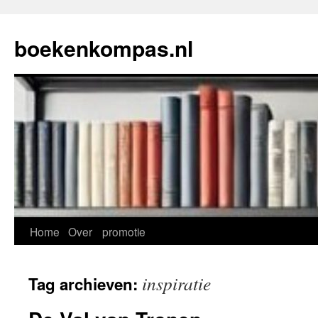
Ga
naar
boekenkompas.nl
de
inhoud
Home
Over
promotie
inspiratie
Tag archieven: