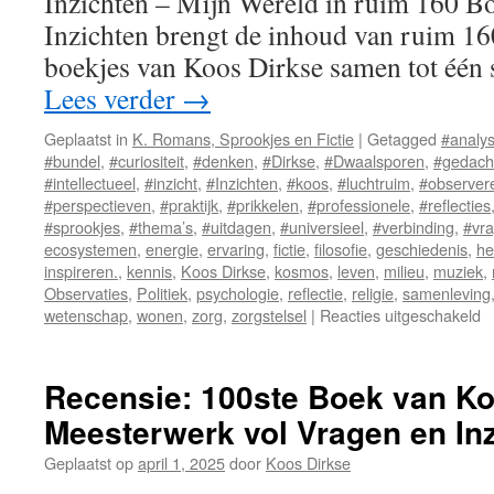
Inzichten – Mijn Wereld in ruim 160 B
Inzichten brengt de inhoud van ruim 16
boekjes van Koos Dirkse samen tot éé
Lees verder
→
Geplaatst in
K. Romans, Sprookjes en Fictie
|
Getagged
#analy
#bundel
,
#curiositeit
,
#denken
,
#Dirkse
,
#Dwaalsporen
,
#gedach
#intellectueel
,
#inzicht
,
#Inzichten
,
#koos
,
#luchtruim
,
#observer
#perspectieven
,
#praktijk
,
#prikkelen
,
#professionele
,
#reflecties
#sprookjes
,
#thema’s
,
#uitdagen
,
#universieel
,
#verbinding
,
#vr
ecosystemen
,
energie
,
ervaring
,
fictie
,
filosofie
,
geschiedenis
,
he
inspireren.
,
kennis
,
Koos Dirkse
,
kosmos
,
leven
,
milieu
,
muziek
,
Observaties
,
Politiek
,
psychologie
,
reflectie
,
religie
,
samenleving
wetenschap
,
wonen
,
zorg
,
zorgstelsel
|
Reacties uitgeschakeld
v
D
e
I
Recensie: 100ste Boek van Ko
Meesterwerk vol Vragen en Inz
Geplaatst op
april 1, 2025
door
Koos Dirkse