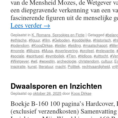
van de Mensheid Mozes, de Wetgever v
een diepgravende verkenning van een v
fascinerende figuren uit de menselijke
Lees verder
→
Geplaatst in
K. Romans, Sprookjes en Fictie
|
Getagged
#belan
#ethische
,
#figuur
,
#film
,
#Geboden
,
#goddelijke
,
#historisch
,
#hi
#jodendom
,
#KoosDirkse
,
#leider
,
#leiding
,
#maatschappij
,
#Men
#morele
,
#Mozes
,
#Musa
,
#overlevering
,
#profeet
,
#relevantie
,
#sociale
,
#spiritueel
,
#symboliek
,
#Tien
,
#tijdloos
,
#uittocht
,
#Ver
#Wetgever
,
#wil
,
#woestijn
,
archeologie
,
christendom
,
cultuur
,
E
inspiratie
,
kunst
,
literatuur
,
macht
,
Politiek
,
rechtvaardigheid
,
vrij
Dwaalsporen en Inzichten
Geplaatst op
oktober 26, 2025
door
Koos Dirkse
Boekje B-160 100 pagina’s Hardcover,
(exclusief verzendkosten) Samenvattin