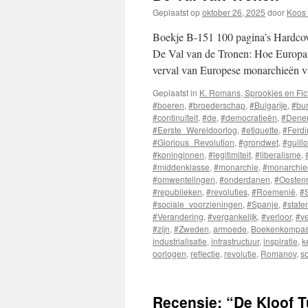
Geplaatst op
oktober 26, 2025
door
Koos 
Boekje B-151 100 pagina’s Hardcov
De Val van de Tronen: Hoe Europa 
verval van Europese monarchieën va
Geplaatst in
K. Romans, Sprookjes en Fic
#boeren
,
#broederschap
,
#Bulgarije
,
#bur
#continuïteit
,
#de
,
#democratieën
,
#Dene
#Eerste_Wereldoorlog
,
#etiquette
,
#Ferdi
#Glorious_Revolution
,
#grondwet
,
#guillo
#koninginnen
,
#legitimiteit
,
#liberalisme
,
#middenklasse
,
#monarchie
,
#monarchie
#omwentelingen
,
#onderdanen
,
#Oostenr
#republieken
,
#revoluties
,
#Roemenië
,
#S
#sociale_voorzieningen
,
#Spanje
,
#state
#Verandering
,
#vergankelijk
,
#verloor
,
#v
#zijn
,
#Zweden
,
armoede
,
Boekenkompa
industrialisatie
,
infrastructuur
,
inspiratie
,
k
oorlogen
,
reflectie
,
revolutie
,
Romanov
,
s
Recensie: “De Kloof 