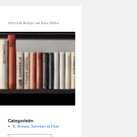
Overzicht Boekjes van Koos Dirkse
Categorieën
K. Romans, Sprookjes en Fictie