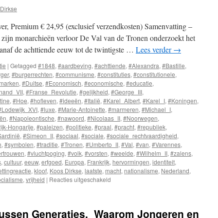
Dirkse
er, Premium € 24,95 (exclusief verzendkosten) Samenvatting –
zijn monarchieën verloor De Val van de Tronen onderzoekt het
naf de achttiende eeuw tot de twintigste …
Lees verder
→
tie
|
Getagged
#1848
,
#aardbeving
,
#achttiende
,
#Alexandra
,
#Bastille
,
ger
,
#burgerrechten
,
#communisme
,
#constituties
,
#constitutionele
,
marken
,
#Duitse
,
#Economisch
,
#economische
,
#educatie
,
nand_VII
,
#Franse_Revolutie
,
#gelijkheid
,
#George_III
,
tine
,
#Hoe
,
#hofleven
,
#ideeën
,
#Italië
,
#Karel_Albert
,
#Karel_I
,
#Koningen
,
#Lodewijk_XVI
,
#luxe
,
#Marie-Antoinette
,
#marmeren
,
#Michael_I
,
ën
,
#Napoleontische
,
#nawoord
,
#Nicolaas_II
,
#Noorwegen
,
ijk-Hongarije
,
#paleizen
,
#politieke
,
#praal
,
#pracht
,
#republiek
,
ardinië
,
#Simeon_II
,
#sociaal
,
#sociale
,
#sociale_rechtvaardigheid
,
n
,
#symbolen
,
#traditie
,
#Tronen
,
#Umberto_II
,
#Val
,
#van
,
#Varennes
,
ertrouwen
,
#vluchtpoging
,
#volk
,
#vorsten
,
#weelde
,
#Wilhelm_II
,
#zalens
,
s
,
cultuur
,
eeuw
,
erfgoed
,
Europa
,
Frankrijk
,
hervormingen
,
identiteit
,
ettingreactie
,
kloof
,
Koos Dirkse
,
laatste
,
macht
,
nationalisme
,
Nederland
,
ocialisme
,
vrijheid
|
Reacties uitgeschakeld
voor
De
Val
van
Tussen Generaties, Waarom Jongeren en
Tronen