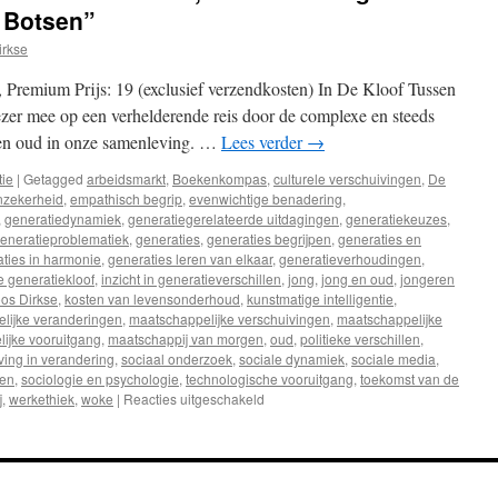
 Botsen”
irkse
, Premium Prijs: 19 (exclusief verzendkosten) In De Kloof Tussen
zer mee op een verhelderende reis door de complexe en steeds
 en oud in onze samenleving. …
Lees verder
→
tie
|
Getagged
arbeidsmarkt
,
Boekenkompas
,
culturele verschuivingen
,
De
nzekerheid
,
empathisch begrip
,
evenwichtige benadering
,
,
generatiedynamiek
,
generatiegerelateerde uitdagingen
,
generatiekeuzes
,
eneratieproblematiek
,
generaties
,
generaties begrijpen
,
generaties en
ties in harmonie
,
generaties leren van elkaar
,
generatieverhoudingen
,
 generatiekloof
,
inzicht in generatieverschillen
,
jong
,
jong en oud
,
jongeren
os Dirkse
,
kosten van levensonderhoud
,
kunstmatige intelligentie
,
lijke veranderingen
,
maatschappelijke verschuivingen
,
maatschappelijke
ijke vooruitgang
,
maatschappij van morgen
,
oud
,
politieke verschillen
,
ing in verandering
,
sociaal onderzoek
,
sociale dynamiek
,
sociale media
,
ken
,
sociologie en psychologie
,
technologische vooruitgang
,
toekomst van de
j
,
werkethiek
,
woke
|
Reacties uitgeschakeld
voor
Recensie:
“De
Kloof
Tussen