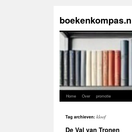
Ga
naar
boekenkompas.n
de
inhoud
Home
Over
promotie
kloof
Tag archieven:
De Val van Tronen