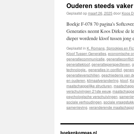
Ouderen steeds vaker
Geplaatst op
maart 26, 2025
door
Koos D
Boekje F-078 70 pagina’s Softcover
Generaties neemt Koos Dirkse de le
dieper wordende kloof tussen jong
Geplaatst in
K. Romans, Sprookjes en Fic
Kloof Tussen Generaties
,
economische o
generatiecommunicatie
,
generatieconflict
generatiekloof
,
generatieperspectieven
,
g
technologie.
,
generaties in conflict
,
genera
generatieverschillen
,
geschiedenis van de
en ouderen
,
klimaatverandering
,
kloof
,
Ko
maatschappelijke structuren
,
maatschappe
verschuivingen 21ste eeuw
,
maatschappel
psychologische verschuivingen
,
samenlev
sociale verhoudingen
,
sociale vraagstuk
samenleving
,
veranderende maatschappi
boekenkompas.nl