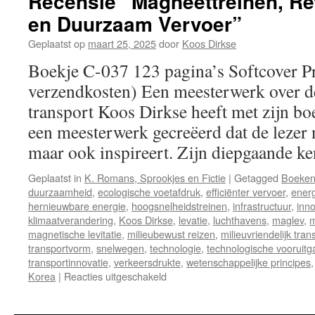
Recensie “Magneettreinen, Re
en Duurzaam Vervoer”
Geplaatst op
maart 25, 2025
door
Koos Dirkse
Boekje C-037 123 pagina’s Softcover Pri
verzendkosten) Een meesterwerk over d
transport Koos Dirkse heeft met zijn b
een meesterwerk gecreëerd dat de lezer n
maar ook inspireert. Zijn diepgaande 
Geplaatst in
K. Romans, Sprookjes en Fictie
|
Getagged
Boeke
duurzaamheid
,
ecologische voetafdruk
,
efficiënter vervoer
,
energ
hernieuwbare energie
,
hoogsnelheidstreinen
,
infrastructuur
,
inno
klimaatverandering
,
Koos Dirkse
,
levatie
,
luchthavens
,
maglev
,
m
magnetische levitatie
,
milieubewust reizen
,
milieuvriendelijk tran
transportvorm
,
snelwegen
,
technologie
,
technologische vooruitg
transportinnovatie
,
verkeersdrukte
,
wetenschappelijke principes
Korea
|
Reacties uitgeschakeld
voor
Recensie
“Magneettreinen,