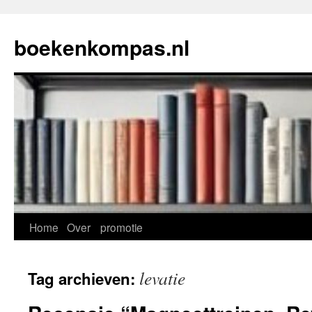
Ga
naar
boekenkompas.nl
de
inhoud
Home
Over
promotie
levatie
Tag archieven: