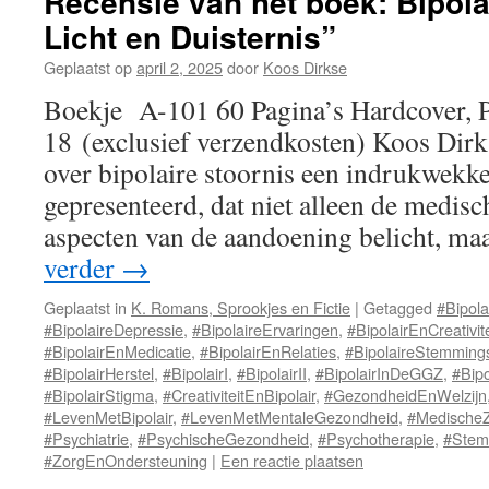
Recensie van het boek: Bipola
Licht en Duisternis”
Geplaatst op
april 2, 2025
door
Koos Dirkse
Boekje A-101 60 Pagina’s Hardcover, 
18 (exclusief verzendkosten) Koos Dirk
over bipolaire stoornis een indrukwekk
gepresenteerd, dat niet alleen de medis
aspecten van de aandoening belicht, m
verder
→
Geplaatst in
K. Romans, Sprookjes en Fictie
|
Getagged
#Bipola
#BipolaireDepressie
,
#BipolaireErvaringen
,
#BipolairEnCreativite
#BipolairEnMedicatie
,
#BipolairEnRelaties
,
#BipolaireStemmings
#BipolairHerstel
,
#BipolairI
,
#BipolairII
,
#BipolairInDeGGZ
,
#Bip
#BipolairStigma
,
#CreativiteitEnBipolair
,
#GezondheidEnWelzijn
#LevenMetBipolair
,
#LevenMetMentaleGezondheid
,
#Medische
#Psychiatrie
,
#PsychischeGezondheid
,
#Psychotherapie
,
#Stem
#ZorgEnOndersteuning
|
Een reactie plaatsen