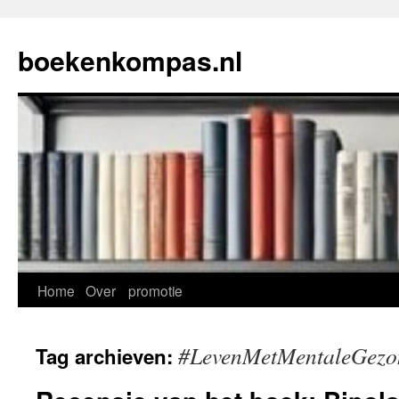
Ga
naar
boekenkompas.nl
de
inhoud
Home
Over
promotie
#LevenMetMentaleGezo
Tag archieven: