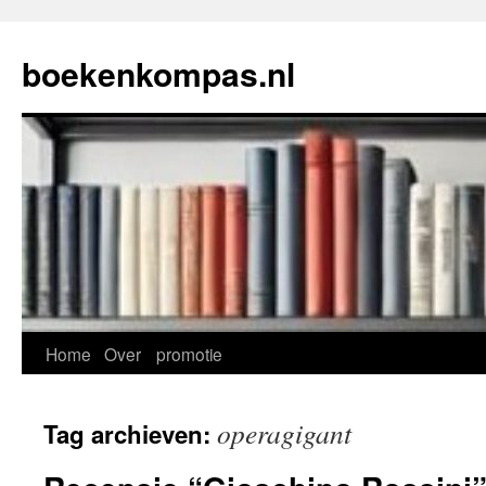
Ga
naar
boekenkompas.nl
de
inhoud
Home
Over
promotie
operagigant
Tag archieven: