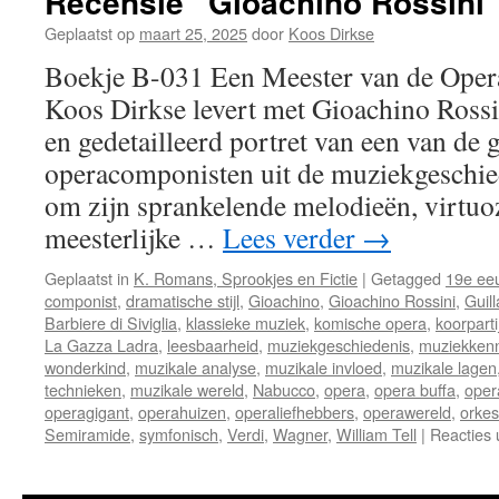
Recensie “Gioachino Rossini
Geplaatst op
maart 25, 2025
door
Koos Dirkse
Boekje B-031 Een Meester van de Opera
Koos Dirkse levert met Gioachino Ross
en gedetailleerd portret van een van de 
operacomponisten uit de muziekgeschie
om zijn sprankelende melodieën, virtuo
meesterlijke …
Lees verder
→
Geplaatst in
K. Romans, Sprookjes en Fictie
|
Getagged
19e ee
componist
,
dramatische stijl
,
Gioachino
,
Gioachino Rossini
,
Guil
Barbiere di Siviglia
,
klassieke muziek
,
komische opera
,
koorparti
La Gazza Ladra
,
leesbaarheid
,
muziekgeschiedenis
,
muziekkenn
wonderkind
,
muzikale analyse
,
muzikale invloed
,
muzikale lagen
technieken
,
muzikale wereld
,
Nabucco
,
opera
,
opera buffa
,
oper
operagigant
,
operahuizen
,
operaliefhebbers
,
operawereld
,
orkes
Semiramide
,
symfonisch
,
Verdi
,
Wagner
,
William Tell
|
Reacties 