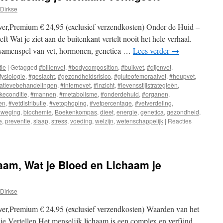
Dirkse
er,Premium € 24,95 (exclusief verzendkosten) Onder de Huid –
t Wat je ziet aan de buitenkant vertelt nooit het hele verhaal.
 samenspel van vet, hormonen, genetica …
Lees verder
→
tie
|
Getagged
#billenvet
,
#bodycomposition
,
#buikvet
,
#dijenvet
,
fysiologie
,
#geslacht
,
#gezondheidsrisico
,
#gluteofemoraalvet
,
#heupvet
,
atievebehandelingen
,
#internevet
,
#inzicht
,
#levensstijlstrategieën
,
jkeconditie
,
#mannen
,
#metabolisme
,
#onderdehuid
,
#organen
,
en
,
#vetdistributie
,
#vetophoping
,
#vetpercentage
,
#vetverdeling
,
eweging
,
biochemie
,
Boekenkompas
,
dieet
,
energie
,
genetica
,
gezondheid
,
e
,
preventie
,
slaap
,
stress
,
voeding
,
welzijn
,
wetenschappelijk
|
Reacties
aam, Wat je Bloed en Lichaam je
Dirkse
er,Premium € 24,95 (exclusief verzendkosten) Waarden van het
e Vertellen Het menselijk lichaam is een complex en verfijnd