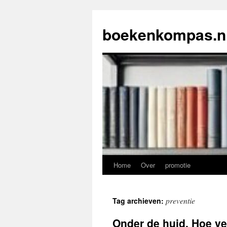
Ga
naar
boekenkompas.n
de
inhoud
Home
Over
promotie
preventie
Tag archieven:
Onder de huid, Hoe ve