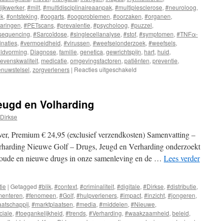
ijkwerker
,
#milt
,
#multidisciplinaireaanpak
,
#multiplesclerose
,
#neuroloog
,
ek
,
#ontsteking
,
#oogarts
,
#oogproblemen
,
#oorzaken
,
#organen
,
varingen
,
#PETscans
,
#prevalentie
,
#psycholoog
,
#puzzel
,
equencing
,
#Sarcoïdose
,
#singlecellanalyse
,
#stof
,
#symptomen
,
#TNFα-
inaties
,
#vermoeidheid
,
#virussen
,
#weefselonderzoek
,
#weefsels
,
ldvorming
,
Diagnose
,
familie
,
genetica
,
gewrichtspijn
,
hart
,
huid
,
levenskwaliteit
,
medicatie
,
omgevingsfactoren
,
patiënten
,
preventie
,
enuwstelsel
,
zorgverleners
|
Reacties uitgeschakeld
voor
Sarcoïdose
eugd en Volharding
Dirkse
er, Premium € 24,95 (exclusief verzendkosten) Samenvatting –
rharding Nieuwe Golf – Drugs, Jeugd en Verharding onderzoekt
 oude en nieuwe drugs in onze samenleving en de …
Lees verder
tie
|
Getagged
#blik
,
#context
,
#criminaliteit
,
#digitale
,
#Dirkse
,
#distributie
,
menteren
,
#fenomeen
,
#Golf
,
#hulpverleners
,
#impact
,
#inzicht
,
#jongeren
,
atschappij
,
#marktplaatsen
,
#media
,
#middelen
,
#Nieuwe
,
ciale
,
#toegankelijkheid
,
#trends
,
#Verharding
,
#waakzaamheid
,
beleid
,