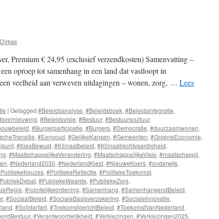
Hoe
Brussel
over
onze
Gezondheid
Dirkse
Beslist
er, Premium € 24,95 (exclusief verzendkosten) Samenvatting –
een oproep tot samenhang in een land dat vastloopt in
ar een veelheid aan verweven uitdagingen – wonen, zorg, …
Lees
tie
|
Getagged
#Beleidsanalyse
,
#Beleidsboek
,
#Beleidsintegratie
,
dsvernieuwing
,
#Beleidsvisie
,
#Bestuur
,
#Bestuurscultuur
,
bouwbeleid
,
#Burgerparticipatie
,
#Burgers
,
#Democratie
,
#duurzaamwonen
,
cheTransitie
,
#Eenvoud
,
#GelijkeKansen
,
#Gemeenten
,
#GroeneEconomie
,
lpunt
,
#KiesBewust
,
#Klimaatbeleid
,
#Klimaatrechtvaardigheid
,
ng
,
#MaatschappelijkeVerandering
,
#MaatschappelijkeVisie
,
#maatschappij
,
nen
,
#Nederland2030
,
#NederlandKiest
,
#NieuweKoers
,
#onderwijs
,
PolitiekeKeuzes
,
#PolitiekeReflectie
,
#PolitiekeToekomst
,
PubliekDebat
,
#PubliekeWaarde
,
#PubliekeZorg
,
leRegie
,
#ruimtelijkeordening
,
#Samenhang
,
#SamenhangendBeleid
,
r
,
#SociaalBeleid
,
#SocialeBasisverzekering
,
#SocialeInnovatie
,
rland
,
#Solidariteit
,
#ToekomstgerichtBeleid
,
#ToekomstVanNederland
,
oordBestuur
,
#Verantwoordelijkheid
,
#Verkiezingen
,
#Verkiezingen2025
,