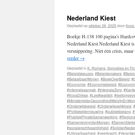
Nederland Kiest
Geplaatst op
oktober 26, 2025
door
Koos 
Boekje H-138 100 pagina’s Hardcov
Nederland Kiest Nederland Kiest is 
versnippering. Niet één crisis, ma
verder
→
Geplaatst in
K. Romans, Sprookjes en Fic
#Beleidskeuzes
,
#Beleidsmakers
,
#Belei
#BetaalbaarWonen
,
#BoekOverBeleid
,
#
#Economie
,
#Economiebeleid
,
#Economis
#integraleaanpak
,
#IntegraleZorg
,
#Kante
#KoosDirkse
,
#Leefkwaliteit
,
#leefomgevi
#MinisterieVanGezondheidWelzijnEnWo
#Onderwijsbeleid
,
#Onderwijsgelijkheid
,
#
#PolitiekeVernieuwing
,
#publiekbelang
,
#
#PubliekPrivateSamenwerking
,
#Regiona
#SamenlevingVanMorgen
,
#SamenSterke
#socialerechtvaardigheid
,
#SolidairNede
#Uitvoerbaarheid
,
#veerkracht
,
#Verantw