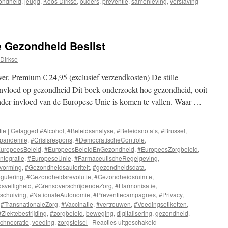
ondheid
,
jeugd
,
Koos Dirkse
,
ouders
,
preventie
,
samenleving
,
verslaving
|
e Gezondheid Beslist
Dirkse
r, Premium € 24,95 (exclusief verzendkosten) De stille
invloed op gezondheid Dit boek onderzoekt hoe gezondheid, ooit
onder invloed van de Europese Unie is komen te vallen. Waar …
tie
|
Getagged
#Alcohol
,
#Beleidsanalyse
,
#Beleidsnota’s
,
#Brussel
,
pandemie
,
#Crisisrespons
,
#DemocratischeControle
,
uropeesBeleid
,
#EuropeesBeleidEnGezondheid
,
#EuropeesZorgbeleid
,
ntegratie
,
#EuropeseUnie
,
#FarmaceutischeRegelgeving
,
tvorming
,
#Gezondheidsautoriteit
,
#gezondheidsdata
,
gulering
,
#Gezondheidsrevolutie
,
#Gezondheidsruimte
,
sveiligheid
,
#GrensoverschrijdendeZorg
,
#Harmonisatie
,
schuiving
,
#NationaleAutonomie
,
#Preventiecampagnes
,
#Privacy
,
,
#TransnationaleZorg
,
#Vaccinatie
,
#vertrouwen
,
#Voedingsetiketten
,
#Ziektebestrijding
,
#zorgbeleid
,
beweging
,
digitalisering
,
gezondheid
,
echnocratie
,
voeding
,
zorgstelsel
|
Reacties uitgeschakeld
voor