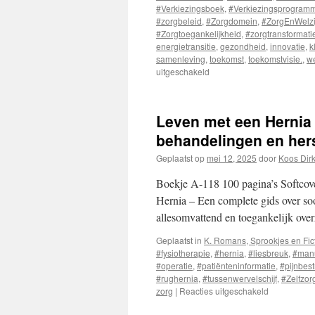
#Verkiezingsboek
,
#Verkiezingsprogram
#zorgbeleid
,
#Zorgdomein
,
#ZorgEnWelzi
#Zorgtoegankelijkheid
,
#zorgtransformati
energietransitie
,
gezondheid
,
innovatie
,
k
samenleving
,
toekomst
,
toekomstvisie.
,
we
uitgeschakeld
voor
Nederland
Kiest
Leven met een Hernia 
behandelingen en hers
Geplaatst op
mei 12, 2025
door
Koos Dir
Boekje A-118 100 pagina’s Softcov
Hernia – Een complete gids over soo
allesomvattend en toegankelijk ove
Geplaatst in
K. Romans, Sprookjes en Fic
#fysiotherapie
,
#hernia
,
#liesbreuk
,
#manu
#operatie
,
#patiënteninformatie
,
#pijnbest
#rughernia
,
#tussenwervelschijf
,
#Zelfzor
zorg
|
Reacties uitgeschakeld
voor
Leven