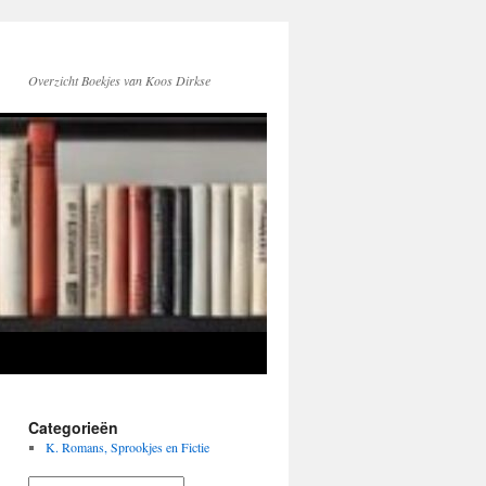
Overzicht Boekjes van Koos Dirkse
Categorieën
K. Romans, Sprookjes en Fictie