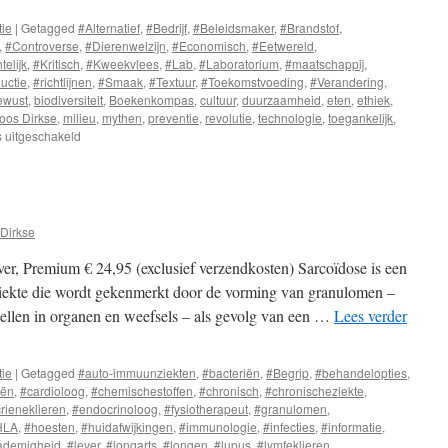
tie
|
Getagged
#Alternatief
,
#Bedrijf
,
#Beleidsmaker
,
#Brandstof
,
,
#Controverse
,
#Dierenwelzijn
,
#Economisch
,
#Eetwereld
,
telijk
,
#Kritisch
,
#Kweekvlees
,
#Lab
,
#Laboratorium
,
#maatschappij
,
uctie
,
#richtlijnen
,
#Smaak
,
#Textuur
,
#Toekomstvoeding
,
#Verandering
,
ewust
,
biodiversiteit
,
Boekenkompas
,
cultuur
,
duurzaamheid
,
eten
,
ethiek
,
oos Dirkse
,
milieu
,
mythen
,
preventie
,
revolutie
,
technologie
,
toegankelijk
,
s uitgeschakeld
voor
Voeding
van
de
Toekomst
Dirkse
r, Premium € 24,95 (exclusief verzendkosten) Sarcoïdose is een
iekte die wordt gekenmerkt door de vorming van granulomen –
ellen in organen en weefsels – als gevolg van een …
Lees verder
tie
|
Getagged
#auto-immuunziekten
,
#bacteriën
,
#Begrip
,
#behandelopties
,
eën
,
#cardioloog
,
#chemischestoffen
,
#chronisch
,
#chronischeziekte
,
rieneklieren
,
#endocrinoloog
,
#fysiotherapeut
,
#granulomen
,
HLA
,
#hoesten
,
#huidafwijkingen
,
#immunologie
,
#infecties
,
#informatie
,
ademigheid
,
#lever
,
#longarts
,
#longen
,
#lupus
,
#lymfeklieren
,