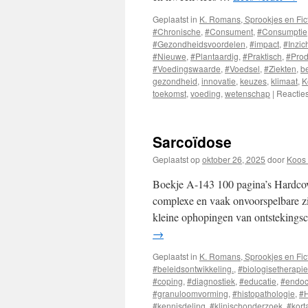
Geplaatst in
K. Romans, Sprookjes en Fic
#Chronische
,
#Consument
,
#Consumptie
#Gezondheidsvoordelen
,
#impact
,
#Inzich
#Nieuwe
,
#Plantaardig
,
#Praktisch
,
#Prod
#Voedingswaarde
,
#Voedsel
,
#Ziekten
,
b
gezondheid
,
innovatie
,
keuzes
,
klimaat
,
K
toekomst
,
voeding
,
wetenschap
|
Reactie
Sarcoïdose
Geplaatst op
oktober 26, 2025
door
Koos 
Boekje A-143 100 pagina’s Hardcove
complexe en vaak onvoorspelbare z
kleine ophopingen van ontstekingsc
→
Geplaatst in
K. Romans, Sprookjes en Fic
#beleidsontwikkeling.
,
#biologisetherapi
#coping
,
#diagnostiek
,
#educatie
,
#endoc
#granuloomvorming
,
#histopathologie
,
#
#kennisdeling
,
#klinischonderzoek
,
#kort