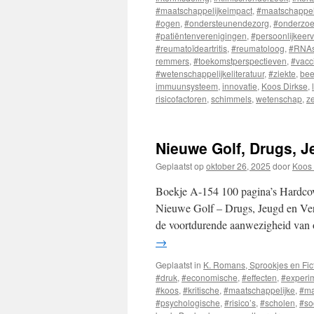
#maatschappelijkeimpact
,
#maatschappel
#ogen
,
#ondersteunendezorg
,
#onderzo
#patiëntenverenigingen
,
#persoonlijkeer
#reumatoïdeartritis
,
#reumatoloog
,
#RNAs
remmers
,
#toekomstperspectieven
,
#vacc
#wetenschappelijkeliteratuur
,
#ziekte
,
bee
immuunsysteem
,
innovatie
,
Koos Dirkse
,
risicofactoren
,
schimmels
,
wetenschap
,
z
Nieuwe Golf, Drugs, J
Geplaatst op
oktober 26, 2025
door
Koos 
Boekje A-154 100 pagina’s Hardcov
Nieuwe Golf – Drugs, Jeugd en Ve
de voortdurende aanwezigheid van
→
Geplaatst in
K. Romans, Sprookjes en Fic
#druk
,
#economische
,
#effecten
,
#experi
#koos
,
#kritische
,
#maatschappelijke
,
#ma
#psychologische
,
#risico’s
,
#scholen
,
#so