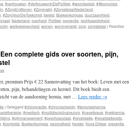
ma
,
#vertrouwen
,
#VertrouwenInDePolitiek
,
#woonbeleid
,
#Wooncrisis
,
jn
,
#ZorgEnWonen
,
#Zorgnabij
,
#ZorgstelselNederland
,
e
,
#ZorgVoorDeToekomst
,
beleid
,
Boekenkompas
,
duurzaamheid
,
limaat
,
Nederland
,
overheid
,
Politiek
,
preventie
,
rechtvaardigheid
,
lzijn
,
werkgelegenheid
,
wonen
,
woningmarkt
,
zorg
,
zorgstelsel
|
Reacties
Een complete gids over soorten, pijn,
tel
kse
er, premium Prijs € 22 Samenvatting van het boek: Leven met een
rten, pijn, behandelingen en herstel. Dit boek biedt een
rzicht van de aandoening hernia, met …
Lees verder
→
tie
|
Getagged
#chiropractie
,
#chronischepijn
,
#femoralehernia
,
eletherapie
,
#medisch
,
#multidisciplinairezorg
,
#navelbreuk
,
#nekhernia
,
rijding
,
#pijnmanagement
,
#psychosociaal
,
#revalidatie
,
#revalidatiegids
,
g
,
#zorggids
,
Boekenkompas
,
gezondheid
,
herstel
,
Koos Dirkse
,
preventie
,