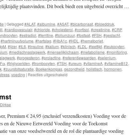
lijktijdig plaatsvinden. Dit boek biedt een uitgebreid overzicht …
tie
|
Getagged
#ALAT
,
#albumine
,
#ASAT
,
#bicarbonaat
,
#bloeddruk
,
ll
,
#cardiovasculair
,
#chloride
,
#cholesterol
,
#cortisol
,
#creatinine
,
#CRP
,
erytrocyten
,
#estradiol
,
#ferritine
,
#foliumzuur
,
#fosfaat
,
#FSH
,
#geslacht
,
,
#hartminuutvolume
,
#hartslag
,
#HbA1c
,
#HDL
,
#hematocriet
,
IgM
,
#ijzer
,
#IL6
,
#Insuline
,
#kalium
,
#klinisch
,
#LDL
,
#leeftijd
,
#leukocyten
,
sium
,
#medischnaslagwerk
,
#menselijklichaam
,
#metabolisme
,
#monitoring
,
aslagwerk
,
#progesteron
,
#prolactine
,
#referentiewaarden
,
#selenium
,
NFα
,
#triglyceriden
,
#trombocyten
,
#TSH
,
#ureum
,
#vitamineA
,
#vitamineB12
,
k
,
#zuurstofsaturatie
,
Boekenkompas
,
gezondheid
,
holistisch
,
hormonen
,
stress
,
voeding
|
Reacties uitgeschakeld
voor
Waarden
van
het
omst
Lichaam,
Wat
Dirkse
je
Bloed
er, Premium € 24,95 (exclusief verzendkosten) Voeding voor de
en
es en de Nieuwe Eetwereld Voeding voor de Toekomst
Lichaam
atie van onze voedselwereld en de rol die plantaardige voeding
je
Vertellen