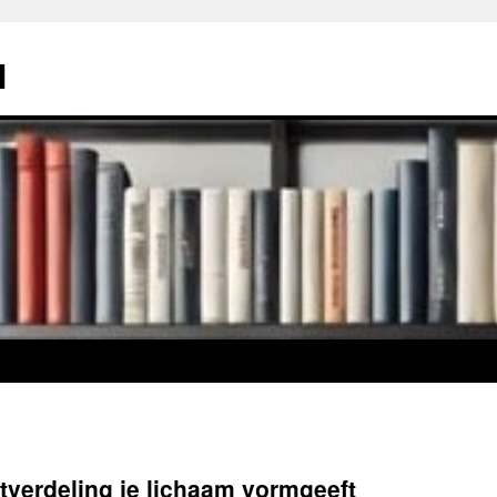
l
tverdeling je lichaam vormgeeft