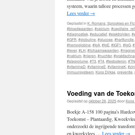
systeem, waarin talloze processen ge
Lees verder
→
Geplaatst in
K. Romans, Sprookjes en Fic
#bloedwaarden
,
#calcium
,
#capillaire_refi
#diagnostiek
,
#educatief
,
#elektrolyten
,
#
#GFR
,
#globuline
,
#glucose
,
#hartfunctie
#hemoglobine
,
#IgA
,
#IgE
,
#IGF1
,
#IgG
,
#
#lever
,
#LH
,
#lichaamswaarden
,
#magne
#natrium
,
#nieren
,
#nuchter
,
#praktischn
#slagvolume
,
#T3
,
#T4
,
#testosteron
,
#T
#vitamineD
,
#vitamineE
,
#vitamineK
,
#zin
immuunsysteem
,
Koos Dirkse
,
preventie
,
Voeding van de Toek
Geplaatst op
oktober 26, 2025
door
Koos 
Boekje A-158 100 pagina’s Hardcov
Toekomst – Plantaardig, Kweekvle
onderzoekt de ingrijpende transform
en kweekvlees …
Lees verder
→