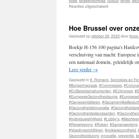
boek
,
Boekenkompas
,
cultuur
,
drugs
,
gez
Reacties uitgeschakeld
voor
Nieuwe
Golf,
Drugs,
Hoe Brussel over onz
Jeugd
en
Geplaatst op
oktober 26, 2025
door
Koos 
Volharding
Boekje H-156 100 pagina’s Hardcove
verschuiving van macht: Europese 
een nationaal domein, geleidelijk 
Lees verder
→
Geplaatst in
K. Romans, Sprookjes en Fic
#Burgerinspraak
,
#Commissies
,
#Corona
#EUBeleidsinstrumenten
,
#EUInvloed
,
#E
#EuropeseGezondheidsunie
,
#EuropeseI
#Geneesmiddelen
,
#GezamenlijkeBeslui
#Gezondheidsinnovatie
,
#Gezondheidsre
#Gezondheidsstandaarden
,
#Gezondheid
#IndividueleVrijheid
,
#Lobby’s
,
#Machtver
#Regelgeving
,
#Roken
,
#Samenwerking
#Voedingsrichtlijnen
,
#volksgezondheid
,
Gezondheidszorg
,
innovatie
,
preventie
,
t