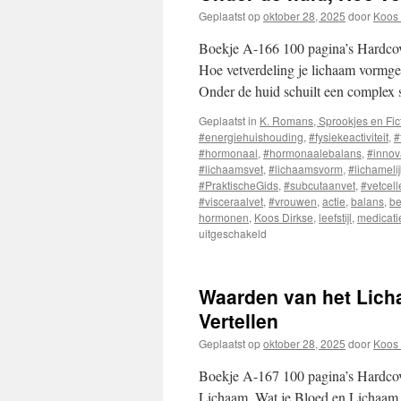
Geplaatst op
oktober 28, 2025
door
Koos 
Boekje A-166 100 pagina’s Hardcov
Hoe vetverdeling je lichaam vormgeef
Onder de huid schuilt een complex
Geplaatst in
K. Romans, Sprookjes en Fic
#energiehuishouding
,
#fysiekeactiviteit
,
#
#hormonaal
,
#hormonaalebalans
,
#innov
#lichaamsvet
,
#lichaamsvorm
,
#lichameli
#PraktischeGids
,
#subcutaanvet
,
#vetcell
#visceraalvet
,
#vrouwen
,
actie
,
balans
,
b
hormonen
,
Koos Dirkse
,
leefstijl
,
medicati
uitgeschakeld
voor
Onder
de
huid,
Waarden van het Lich
Hoe
vetverdeling
Vertellen
je
Geplaatst op
oktober 28, 2025
door
Koos 
lichaam
vormgeeft
Boekje A-167 100 pagina’s Hardcov
Lichaam, Wat je Bloed en Lichaam j