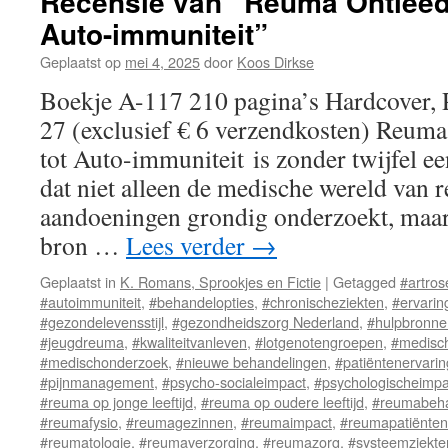
Recensie van “Reuma Ontleed:
Auto-immuniteit”
Geplaatst op
mei 4, 2025
door
Koos Dirkse
Boekje A-117 210 pagina’s Hardcover, 
27 (exclusief € 6 verzendkosten) Reuma
tot Auto-immuniteit is zonder twijfel 
dat niet alleen de medische wereld van 
aandoeningen grondig onderzoekt, maar
bron …
Lees verder
→
Geplaatst in
K. Romans, Sprookjes en Fictie
|
Getagged
#artros
#autoimmuniteit
,
#behandelopties
,
#chronischeziekten
,
#ervarin
#gezondelevensstijl
,
#gezondheidszorg Nederland
,
#hulpbronn
#jeugdreuma
,
#kwaliteitvanleven
,
#lotgenotengroepen
,
#medisc
#medischonderzoek
,
#nieuwe behandelingen
,
#patiëntenervari
#pijnmanagement
,
#psycho-socialeimpact
,
#psychologischeimpa
#reuma op jonge leeftijd
,
#reuma op oudere leeftijd
,
#reumabeha
#reumafysio
,
#reumagezinnen
,
#reumaimpact
,
#reumapatiënten
#reumatologie
,
#reumaverzorging
,
#reumazorg
,
#systeemziekte