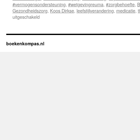
#vermogensondersteuning
,
#wetgevingreuma
,
#zorgbehoefte
,
B
Gezondheidszorg
,
Koos Dirkse
,
leefstijlverandering
,
medicatie
,
t
uitgeschakeld
voor
Recensie
van
“Reuma
Ontleed:
boekenkompas.nl
Van
Artrose
tot
Auto-
immuniteit”