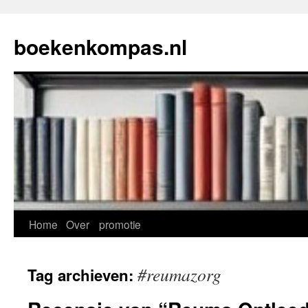
Ga
naar
boekenkompas.nl
de
inhoud
Home
Over
promotie
#reumazorg
Tag archieven: