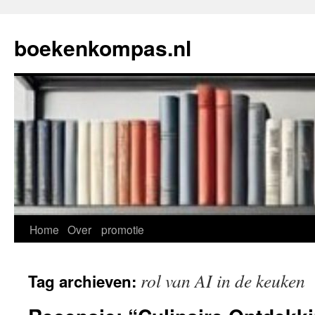
Ga
naar
boekenkompas.nl
de
inhoud
Home
Over
promotie
rol van AI in de keuken
Tag archieven: