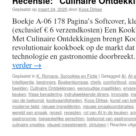
Recensie: “Culinaire Ontdekk
Geplaatst op
maart 24, 2025
door
Koos Dirkse
Boekje A-06 178 Pagina’s Softcover, kle
(exclusief € 6 verzendkosten) Een Koo
Met Culinaire Ontdekkingen brengt Koo
revolutionair kookboek op de markt dat
technologie en gastronomie doorbreekt
verder
→
Geplaatst in
K. Romans, Sprookjes en Fictie
|
Getagged
AI
,
AI-
Intelligentie
,
beginners
,
Boekenkompas
,
chefs
,
comfortfood
,
cre
beelden
,
Culinaire Ontdekkingen
,
eenvoudige maaltijden
,
ervare
keuken
,
frisse benadering
,
indrukwekkende diners
,
innovatie
,
in
van de toekomst
,
kookvaardigheden
,
Koos Dirkse
,
kunst van ko
moderne twist
,
nieuwe ingrediënten
,
nieuwe smaakcombinaties
,
wereld van smaak
,
recept
,
recepten
,
rol van AI in de keuken
,
sm
gastronomie
,
toegankelijke gerechten
,
toekomst van gastronomi
culinaire creaties
,
visueel meesterwerk
,
zintuigen
|
Reacties uit