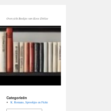
Overzicht Boekjes van Koos Dirkse
Categorieën
K. Romans, Sprookjes en Fictie