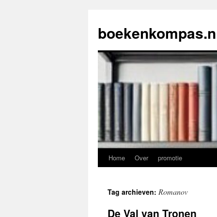
Ga
naar
boekenkompas.n
de
inhoud
Home
Over
promotie
Romanov
Tag archieven:
De Val van Tronen