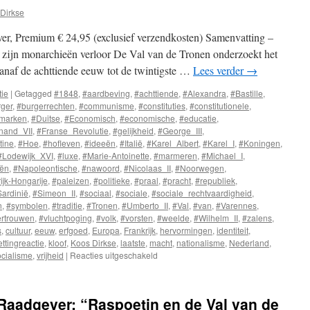
Dirkse
er, Premium € 24,95 (exclusief verzendkosten) Samenvatting –
zijn monarchieën verloor De Val van de Tronen onderzoekt het
naf de achttiende eeuw tot de twintigste …
Lees verder
→
tie
|
Getagged
#1848
,
#aardbeving
,
#achttiende
,
#Alexandra
,
#Bastille
,
ger
,
#burgerrechten
,
#communisme
,
#constituties
,
#constitutionele
,
marken
,
#Duitse
,
#Economisch
,
#economische
,
#educatie
,
nand_VII
,
#Franse_Revolutie
,
#gelijkheid
,
#George_III
,
tine
,
#Hoe
,
#hofleven
,
#ideeën
,
#Italië
,
#Karel_Albert
,
#Karel_I
,
#Koningen
,
#Lodewijk_XVI
,
#luxe
,
#Marie-Antoinette
,
#marmeren
,
#Michael_I
,
ën
,
#Napoleontische
,
#nawoord
,
#Nicolaas_II
,
#Noorwegen
,
ijk-Hongarije
,
#paleizen
,
#politieke
,
#praal
,
#pracht
,
#republiek
,
ardinië
,
#Simeon_II
,
#sociaal
,
#sociale
,
#sociale_rechtvaardigheid
,
n
,
#symbolen
,
#traditie
,
#Tronen
,
#Umberto_II
,
#Val
,
#van
,
#Varennes
,
ertrouwen
,
#vluchtpoging
,
#volk
,
#vorsten
,
#weelde
,
#Wilhelm_II
,
#zalens
,
s
,
cultuur
,
eeuw
,
erfgoed
,
Europa
,
Frankrijk
,
hervormingen
,
identiteit
,
ettingreactie
,
kloof
,
Koos Dirkse
,
laatste
,
macht
,
nationalisme
,
Nederland
,
ocialisme
,
vrijheid
|
Reacties uitgeschakeld
voor
De
Val
van
Raadgever: “Raspoetin en de Val van de
Tronen