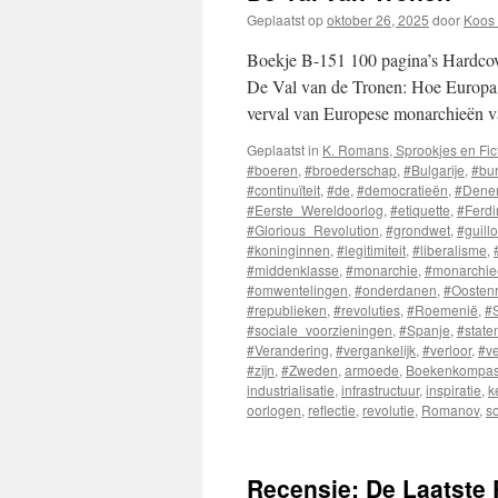
Geplaatst op
oktober 26, 2025
door
Koos 
Boekje B-151 100 pagina’s Hardcov
De Val van de Tronen: Hoe Europa 
verval van Europese monarchieën va
Geplaatst in
K. Romans, Sprookjes en Fic
#boeren
,
#broederschap
,
#Bulgarije
,
#bur
#continuïteit
,
#de
,
#democratieën
,
#Dene
#Eerste_Wereldoorlog
,
#etiquette
,
#Ferdi
#Glorious_Revolution
,
#grondwet
,
#guillo
#koninginnen
,
#legitimiteit
,
#liberalisme
,
#middenklasse
,
#monarchie
,
#monarchie
#omwentelingen
,
#onderdanen
,
#Oostenr
#republieken
,
#revoluties
,
#Roemenië
,
#S
#sociale_voorzieningen
,
#Spanje
,
#state
#Verandering
,
#vergankelijk
,
#verloor
,
#v
#zijn
,
#Zweden
,
armoede
,
Boekenkompa
industrialisatie
,
infrastructuur
,
inspiratie
,
k
oorlogen
,
reflectie
,
revolutie
,
Romanov
,
s
Recensie: De Laatste 