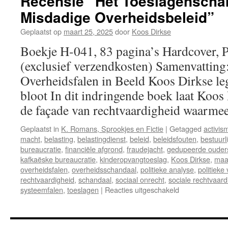
Recensie “Het Toeslagenscha
Misdadige Overheidsbeleid”
Geplaatst op
maart 25, 2025
door
Koos Dirkse
Boekje H-041, 83 pagina’s Hardcover, 
(exclusief verzendkosten) Samenvatting
Overheidsfalen in Beeld Koos Dirkse leg
bloot In dit indringende boek laat Koos 
de façade van rechtvaardigheid waarm
Geplaatst in
K. Romans, Sprookjes en Fictie
|
Getagged
activis
macht
,
belasting
,
belastingdienst
,
beleid
,
beleidsfouten
,
bestuurl
bureaucratie
,
financiële afgrond
,
fraudejacht
,
gedupeerde ouder
kafkaëske bureaucratie
,
kinderopvangtoeslag
,
Koos Dirkse
,
maa
overheidsfalen
,
overheidsschandaal
,
politieke analyse
,
politieke
rechtvaardigheid
,
schandaal
,
sociaal onrecht
,
sociale rechtvaard
systeemfalen
,
toeslagen
|
Reacties uitgeschakeld
voor
Recensie
“Het
Toeslagenscha