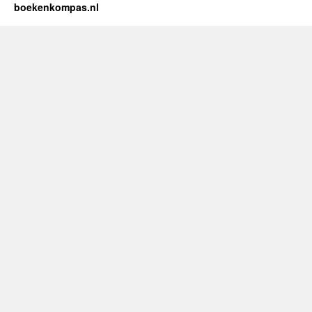
Een
boekenkompas.nl
Misdadige
Overheidsbelei