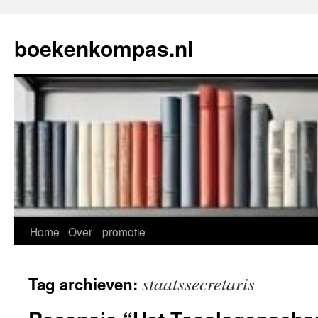
Ga
naar
boekenkompas.nl
de
inhoud
Home
Over
promotie
staatssecretaris
Tag archieven: