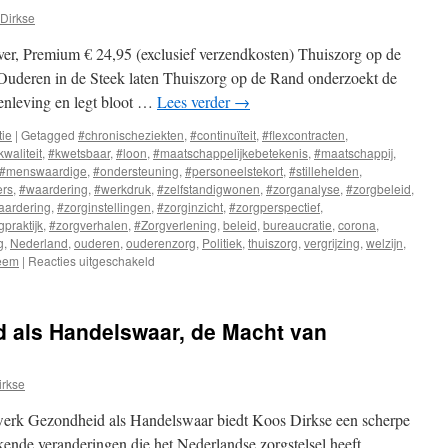
Dirkse
er, Premium € 24,95 (exclusief verzendkosten) Thuiszorg op de
uderen in de Steek laten Thuiszorg op de Rand onderzoekt de
menleving en legt bloot …
Lees verder
→
tie
|
Getagged
#chronischeziekten
,
#continuïteit
,
#flexcontracten
,
kwaliteit
,
#kwetsbaar
,
#loon
,
#maatschappelijkebetekenis
,
#maatschappij
,
#menswaardige
,
#ondersteuning
,
#personeelstekort
,
#stillehelden
,
ers
,
#waardering
,
#werkdruk
,
#zelfstandigwonen
,
#zorganalyse
,
#zorgbeleid
,
aardering
,
#zorginstellingen
,
#zorginzicht
,
#zorgperspectief
,
praktijk
,
#zorgverhalen
,
#Zorgverlening
,
beleid
,
bureaucratie
,
corona
,
g
,
Nederland
,
ouderen
,
ouderenzorg
,
Politiek
,
thuiszorg
,
vergrijzing
,
welzijn
,
teem
|
Reacties uitgeschakeld
voor
Thuiszorg
op
de
 als Handelswaar, de Macht van
Rand
irkse
werk Gezondheid als Handelswaar biedt Koos Dirkse een scherpe
ende veranderingen die het Nederlandse zorgstelsel heeft