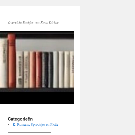
Overzicht Boekjes van Koos Dirkse
Categorieën
K. Romans, Sprookjes en Fictie