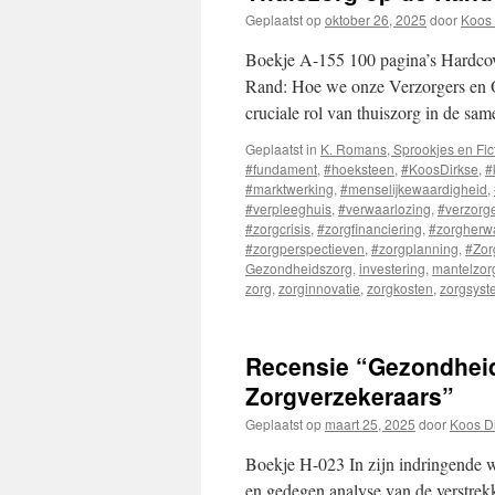
Geplaatst op
oktober 26, 2025
door
Koos 
Boekje A-155 100 pagina’s Hardcov
Rand: Hoe we onze Verzorgers en O
cruciale rol van thuiszorg in de sa
Geplaatst in
K. Romans, Sprookjes en Fic
#fundament
,
#hoeksteen
,
#KoosDirkse
,
#
#marktwerking
,
#menselijkewaardigheid
,
#verpleeghuis
,
#verwaarlozing
,
#verzorg
#zorgcrisis
,
#zorgfinanciering
,
#zorgherw
#zorgperspectieven
,
#zorgplanning
,
#Zorg
Gezondheidszorg
,
investering
,
mantelzor
zorg
,
zorginnovatie
,
zorgkosten
,
zorgsys
Recensie “Gezondheid
Zorgverzekeraars”
Geplaatst op
maart 25, 2025
door
Koos D
Boekje H-023 In zijn indringende 
en gedegen analyse van de verstrekk