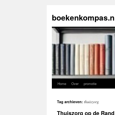
Ga
naar
boekenkompas.n
de
inhoud
Home
Over
promotie
thuiszorg
Tag archieven:
Thuiszorg op de Rand