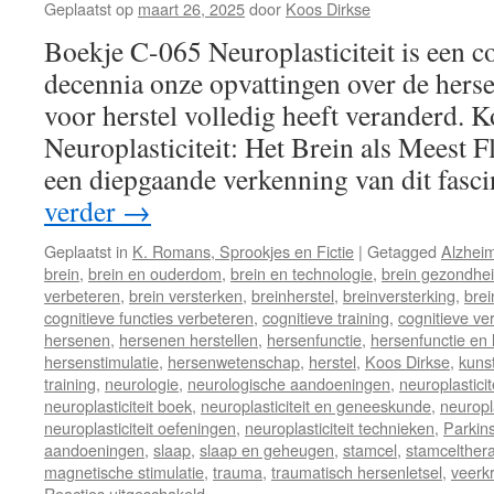
Geplaatst op
maart 26, 2025
door
Koos Dirkse
Boekje C-065 Neuroplasticiteit is een c
decennia onze opvattingen over de herse
voor herstel volledig heeft veranderd. 
Neuroplasticiteit: Het Brein als Meest F
een diepgaande verkenning van dit fas
verder
→
Geplaatst in
K. Romans, Sprookjes en Fictie
|
Getagged
Alzhei
brein
,
brein en ouderdom
,
brein en technologie
,
brein gezondhei
verbeteren
,
brein versterken
,
breinherstel
,
breinversterking
,
bre
cognitieve functies verbeteren
,
cognitieve training
,
cognitieve ve
hersenen
,
hersenen herstellen
,
hersenfunctie
,
hersenfunctie en l
hersenstimulatie
,
hersenwetenschap
,
herstel
,
Koos Dirkse
,
kunst
training
,
neurologie
,
neurologische aandoeningen
,
neuroplasticit
neuroplasticiteit boek
,
neuroplasticiteit en geneeskunde
,
neuropla
neuroplasticiteit oefeningen
,
neuroplasticiteit technieken
,
Parkin
aandoeningen
,
slaap
,
slaap en geheugen
,
stamcel
,
stamcelther
magnetische stimulatie
,
trauma
,
traumatisch hersenletsel
,
veerkr
Reacties uitgeschakeld
voor