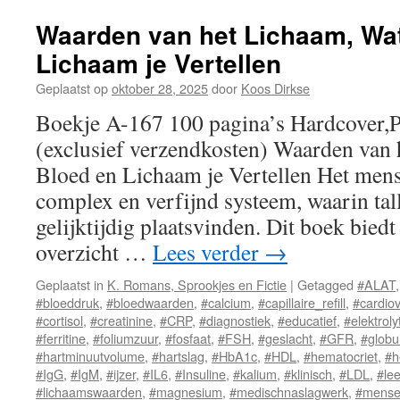
de
huid,
Waarden van het Lichaam, Wat
Hoe
Lichaam je Vertellen
vetverdeling
je
Geplaatst op
oktober 28, 2025
door
Koos Dirkse
lichaam
vormgeeft
Boekje A-167 100 pagina’s Hardcover,
(exclusief verzendkosten) Waarden van 
Bloed en Lichaam je Vertellen Het mense
complex en verfijnd systeem, waarin tal
gelijktijdig plaatsvinden. Dit boek biedt
overzicht …
Lees verder
→
Geplaatst in
K. Romans, Sprookjes en Fictie
|
Getagged
#ALAT
#bloeddruk
,
#bloedwaarden
,
#calcium
,
#capillaire_refill
,
#cardiov
#cortisol
,
#creatinine
,
#CRP
,
#diagnostiek
,
#educatief
,
#elektroly
#ferritine
,
#foliumzuur
,
#fosfaat
,
#FSH
,
#geslacht
,
#GFR
,
#globu
#hartminuutvolume
,
#hartslag
,
#HbA1c
,
#HDL
,
#hematocriet
,
#h
#IgG
,
#IgM
,
#ijzer
,
#IL6
,
#Insuline
,
#kalium
,
#klinisch
,
#LDL
,
#lee
#lichaamswaarden
,
#magnesium
,
#medischnaslagwerk
,
#mensel