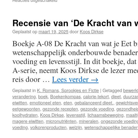
Recensie:
“Neuroplasticiteit:
Het
Recensie van ‘De Kracht van w
Brein
als
Geplaatst op
maart 19, 2025
door
Koos Dirkse
Meest
Boekje A-08 De Kracht van wat je Eet b
Flexibele
Orgaan”
wetenschappelijk onderbouwde benader
voeding en levensstijl. In dit boekje, da
A-serie, neemt Koos Dirkse de lezer me
reis door …
Lees verder
→
Geplaatst in
K. Romans, Sprookjes en Fictie
|
Getagged
bewerkt
verandering
,
boek
,
Boekenkompas
,
calorie-tekort
,
dieet
,
duurza
eiwitten
,
emotioneel eten
,
eten
,
gebalanceerd dieet.
,
gewichtsver
eetgewoonten
,
gezonde recepten
,
gezonde voeding
,
gezondhei
koolhydraten
,
Koos Dirkse
,
levensstijl
,
lichaamsbeweging
,
maalti
magere eiwitten
,
micronutriënten
,
mineralen
,
ongezonde voedin
voeding
,
volkorenproducten
,
welzijn
,
wetenschappelijke benader