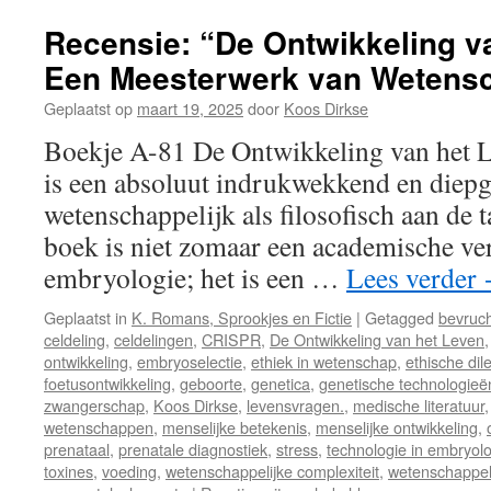
Recensie: “De Ontwikkeling v
Een Meesterwerk van Wetensc
Geplaatst op
maart 19, 2025
door
Koos Dirkse
Boekje A-81 De Ontwikkeling van het 
is een absoluut indrukwekkend en diep
wetenschappelijk als filosofisch aan de 
boek is niet zomaar een academische ve
embryologie; het is een …
Lees verder
Geplaatst in
K. Romans, Sprookjes en Fictie
|
Getagged
bevruch
celdeling
,
celdelingen
,
CRISPR
,
De Ontwikkeling van het Leven
ontwikkeling
,
embryoselectie
,
ethiek in wetenschap
,
ethische di
foetusontwikkeling
,
geboorte
,
genetica
,
genetische technologieë
zwangerschap
,
Koos Dirkse
,
levensvragen.
,
medische literatuur
wetenschappen
,
menselijke betekenis
,
menselijke ontwikkeling
,
prenataal
,
prenatale diagnostiek
,
stress
,
technologie in embryol
toxines
,
voeding
,
wetenschappelijke complexiteit
,
wetenschappel