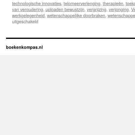
technologische innovaties
,
telomeerverlenging
,
therapieën
,
toek
van veroudering
,
uploaden bewustzijn
,
vergrijzing
,
verjonging
,
V
werkgelegenheid
,
wetenschappelijke doorbraken
,
wetenschappel
uitgeschakeld
voor
Recensie:
“De
Tijd
Stilgezet”
boekenkompas.nl
–
Een
Fascinerende
Reis
naar
de
Toekomst
van
Verjonging