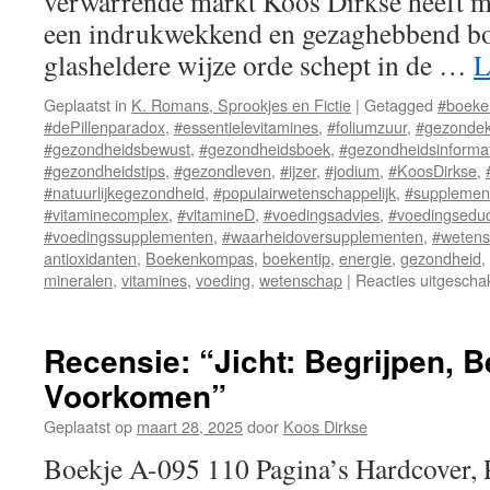
verwarrende markt Koos Dirkse heeft m
een indrukwekkend en gezaghebbend boe
glasheldere wijze orde schept in de …
L
Geplaatst in
K. Romans, Sprookjes en Fictie
|
Getagged
#boeken
#dePillenparadox
,
#essentielevitamines
,
#foliumzuur
,
#gezonde
#gezondheidsbewust
,
#gezondheidsboek
,
#gezondheidsinforma
#gezondheidstips
,
#gezondleven
,
#ijzer
,
#jodium
,
#KoosDirkse
,
#natuurlijkegezondheid
,
#populairwetenschappelijk
,
#supplemen
#vitaminecomplex
,
#vitamineD
,
#voedingsadvies
,
#voedingseduc
#voedingssupplementen
,
#waarheidoversupplementen
,
#wetens
antioxidanten
,
Boekenkompas
,
boekentip
,
energie
,
gezondheid
,
mineralen
,
vitamines
,
voeding
,
wetenschap
|
Reacties uitgescha
Recensie: “Jicht: Begrijpen, 
Voorkomen”
Geplaatst op
maart 28, 2025
door
Koos Dirkse
Boekje A-095 110 Pagina’s Hardcover, 