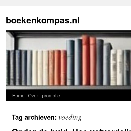
Ga
naar
boekenkompas.nl
de
inhoud
Home
Over
promotie
voeding
Tag archieven: