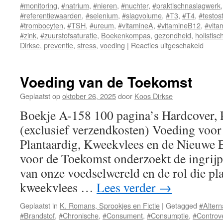
#monitoring
,
#natrium
,
#nieren
,
#nuchter
,
#praktischnaslagwerk
#referentiewaarden
,
#selenium
,
#slagvolume
,
#T3
,
#T4
,
#testos
#trombocyten
,
#TSH
,
#ureum
,
#vitamineA
,
#vitamineB12
,
#vita
#zink
,
#zuurstofsaturatie
,
Boekenkompas
,
gezondheid
,
holistisc
Dirkse
,
preventie
,
stress
,
voeding
|
Reacties uitgeschakeld
voor
Waar
van
het
Voeding van de Toekomst
Licha
Wat
Geplaatst op
oktober 26, 2025
door
Koos Dirkse
je
Boekje A-158 100 pagina’s Hardcover,
Bloed
en
(exclusief verzendkosten) Voeding voo
Licha
Plantaardig, Kweekvlees en de Nieuwe 
je
Vertel
voor de Toekomst onderzoekt de ingrijp
van onze voedselwereld en de rol die pl
kweekvlees …
Lees verder
→
Geplaatst in
K. Romans, Sprookjes en Fictie
|
Getagged
#Altern
#Brandstof
,
#Chronische
,
#Consument
,
#Consumptie
,
#Controv