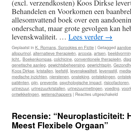
(excl. verzendkosten) Koos Dirkse levert
Behandelen en Voorkomen een baanbre
allesomvattend boek over een aandoenin
onderschat, maar grote gevolgen kan he
levenskwaliteit. …
Lees verder
→
Geplaatst in
K. Romans, Sprookjes en Fictie
|
Getagged
aandoe
allopurinol
,
alternatieve therapieën
,
arcoxia
,
artsen
,
beeldvormin
jicht.
,
Boekenkompas
,
colchicine
,
conventionele therapieën
,
dia
genetische aanleg
,
gewichtsbeheersing
,
gewrichtspijn
,
Gezondhe
Koos Dirkse
,
kristallen
,
leefstijl
,
levenskwaliteit
,
levensstijl
,
medis
medische inzichten
,
nierstenen
,
onsteking
,
ontstekingen
,
ontste
patiënten
,
pijn
,
preventie
,
psychologische impact
,
risicofactoren
,
urinezuur
,
urinezuurkristallen
,
urinezuurmetingen
,
voeding
,
voor
ontwikkelingen
,
wetenschappers
|
Reacties uitgeschakeld
voor
Recens
“Jicht:
Begrij
Recensie: “Neuroplasticiteit: 
Behan
Meest Flexibele Orgaan”
en
Voork