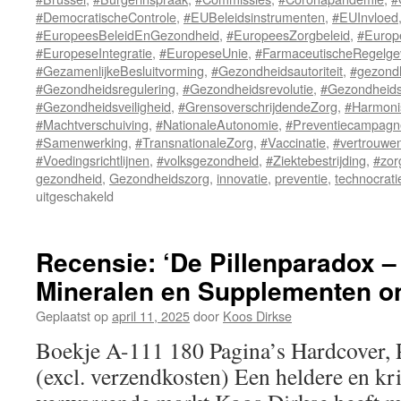
#DemocratischeControle
,
#EUBeleidsinstrumenten
,
#EUInvloed
#EuropeesBeleidEnGezondheid
,
#EuropeesZorgbeleid
,
#Europ
#EuropeseIntegratie
,
#EuropeseUnie
,
#FarmaceutischeRegelge
#GezamenlijkeBesluitvorming
,
#Gezondheidsautoriteit
,
#gezond
#Gezondheidsregulering
,
#Gezondheidsrevolutie
,
#Gezondheids
#Gezondheidsveiligheid
,
#GrensoverschrijdendeZorg
,
#Harmoni
#Machtverschuiving
,
#NationaleAutonomie
,
#Preventiecampagn
#Samenwerking
,
#TransnationaleZorg
,
#Vaccinatie
,
#vertrouwe
#Voedingsrichtlijnen
,
#volksgezondheid
,
#Ziektebestrijding
,
#zor
gezondheid
,
Gezondheidszorg
,
innovatie
,
preventie
,
technocrati
uitgeschakeld
voor
Hoe
Brussel
over
Recensie: ‘De Pillenparadox –
onze
Mineralen en Supplementen o
Gezondheid
Beslist
Geplaatst op
april 11, 2025
door
Koos Dirkse
Boekje A-111 180 Pagina’s Hardcover, 
(excl. verzendkosten) Een heldere en kri