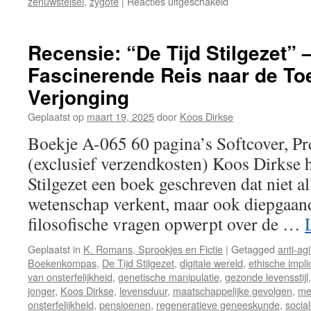
zenuwstelsel
,
zygote
|
Reacties uitgeschakeld
voor
Recensie:
“De
Ontwikkeling
Recensie: “De Tijd Stilgezet” 
van
Fascinerende Reis naar de T
het
Leven”
Verjonging
–
Een
Geplaatst op
maart 19, 2025
door
Koos Dirkse
Meesterwerk
Boekje A-065 60 pagina’s Softcover, Pr
van
Wetenschap
(exclusief verzendkosten) Koos Dirkse 
en
Stilgezet een boek geschreven dat niet a
Filosofie
wetenschap verkent, maar ook diepgaand
filosofische vragen opwerpt over de …
Geplaatst in
K. Romans, Sprookjes en Fictie
|
Getagged
anti-ag
Boekenkompas
,
De Tijd Stilgezet
,
digitale wereld
,
ethische impli
van onsterfelijkheid
,
genetische manipulatie
,
gezonde levensstijl
jonger
,
Koos Dirkse
,
levensduur
,
maatschappelijke gevolgen
,
me
onsterfelijkheid
,
pensioenen
,
regeneratieve geneeskunde
,
socia