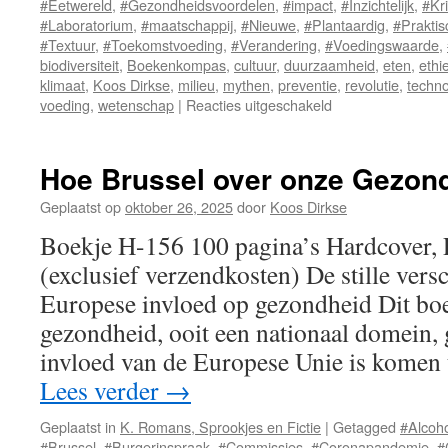
#Eetwereld
,
#Gezondheidsvoordelen
,
#impact
,
#Inzichtelijk
,
#Kri
#Laboratorium
,
#maatschappij
,
#Nieuwe
,
#Plantaardig
,
#Praktis
#Textuur
,
#Toekomstvoeding
,
#Verandering
,
#Voedingswaarde
,
biodiversiteit
,
Boekenkompas
,
cultuur
,
duurzaamheid
,
eten
,
ethi
klimaat
,
Koos Dirkse
,
milieu
,
mythen
,
preventie
,
revolutie
,
techno
voeding
,
wetenschap
|
Reacties uitgeschakeld
voor
Voeding
van
de
Hoe Brussel over onze Gezond
Toekomst
Geplaatst op
oktober 26, 2025
door
Koos Dirkse
Boekje H-156 100 pagina’s Hardcover,
(exclusief verzendkosten) De stille ver
Europese invloed op gezondheid Dit bo
gezondheid, ooit een nationaal domein, 
invloed van de Europese Unie is komen 
Lees verder
→
Geplaatst in
K. Romans, Sprookjes en Fictie
|
Getagged
#Alcoh
#Brussel
,
#Burgerinspraak
,
#Commissies
,
#Coronapandemie
,
#