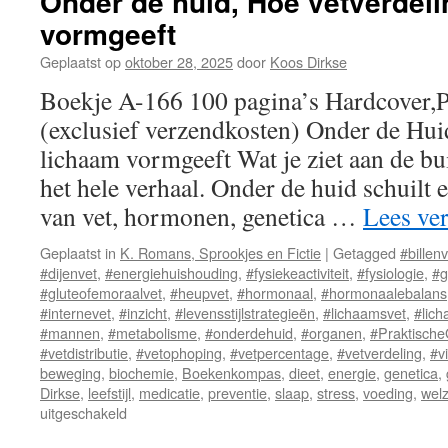
Onder de huid, Hoe vetverdeli
vormgeeft
Geplaatst op
oktober 28, 2025
door
Koos Dirkse
Boekje A-166 100 pagina’s Hardcover,
(exclusief verzendkosten) Onder de Hui
lichaam vormgeeft Wat je ziet aan de bui
het hele verhaal. Onder de huid schuilt
van vet, hormonen, genetica …
Lees ve
Geplaatst in
K. Romans, Sprookjes en Fictie
|
Getagged
#billenv
#dijenvet
,
#energiehuishouding
,
#fysiekeactiviteit
,
#fysiologie
,
#g
#gluteofemoraalvet
,
#heupvet
,
#hormonaal
,
#hormonaalebalans
#internevet
,
#inzicht
,
#levensstijlstrategieën
,
#lichaamsvet
,
#lic
#mannen
,
#metabolisme
,
#onderdehuid
,
#organen
,
#Praktische
#vetdistributie
,
#vetophoping
,
#vetpercentage
,
#vetverdeling
,
#v
beweging
,
biochemie
,
Boekenkompas
,
dieet
,
energie
,
genetica
,
Dirkse
,
leefstijl
,
medicatie
,
preventie
,
slaap
,
stress
,
voeding
,
welz
uitgeschakeld
voor
Onder