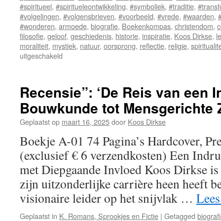
#spiritueel
,
#spiritueleontwikkeling
,
#symboliek
,
#traditie
,
#transf
#volgelingen
,
#volgensbrieven
,
#voorbeeld
,
#vrede
,
#waarden
,
#wonderen
,
armoede
,
biografie
,
Boekenkompas
,
christendom
,
c
filosofie
,
geloof
,
geschiedenis
,
historie
,
inspiratie
,
Koos Dirkse
,
l
moraliteit
,
mystiek
,
natuur
,
oorsprong
,
reflectie
,
religie
,
spiritualite
uitgeschakeld
voor
Franciscus
van
Assisi
Recensie”: ‘De Reis van een I
Bouwkunde tot Mensgerichte 
Geplaatst op
maart 16, 2025
door
Koos Dirkse
Boekje A-01 74 Pagina’s Hardcover, Pr
(exclusief € 6 verzendkosten) Een Ind
met Diepgaande Invloed Koos Dirkse is 
zijn uitzonderlijke carrière heen heeft 
visionaire leider op het snijvlak …
Lees
Geplaatst in
K. Romans, Sprookjes en Fictie
|
Getagged
biograf