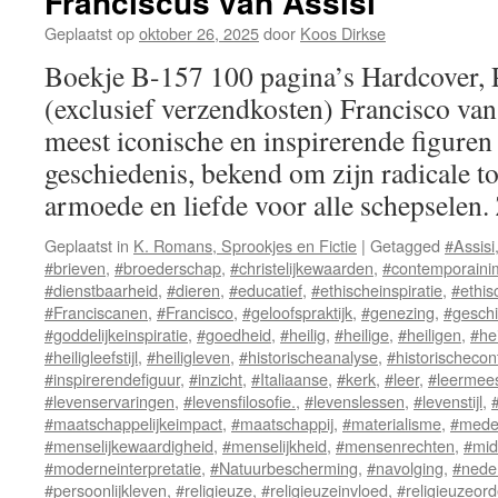
Franciscus van Assisi
Geplaatst op
oktober 26, 2025
door
Koos Dirkse
Boekje B-157 100 pagina’s Hardcover,
(exclusief verzendkosten) Francisco van 
meest iconische en inspirerende figuren u
geschiedenis, bekend om zijn radicale t
armoede en liefde voor alle schepselen
Geplaatst in
K. Romans, Sprookjes en Fictie
|
Getagged
#Assisi
#brieven
,
#broederschap
,
#christelijkewaarden
,
#contemporaini
#dienstbaarheid
,
#dieren
,
#educatief
,
#ethischeinspiratie
,
#ethi
#Franciscanen
,
#Francisco
,
#geloofspraktijk
,
#genezing
,
#geschi
#goddelijkeinspiratie
,
#goedheid
,
#heilig
,
#heilige
,
#heiligen
,
#he
#heiligleefstijl
,
#heiligleven
,
#historischeanalyse
,
#historischecon
#inspirerendefiguur
,
#inzicht
,
#Italiaanse
,
#kerk
,
#leer
,
#leermees
#levenservaringen
,
#levensfilosofie.
,
#levenslessen
,
#levenstijl
,
#maatschappelijkeimpact
,
#maatschappij
,
#materialisme
,
#mede
#menselijkewaardigheid
,
#menselijkheid
,
#mensenrechten
,
#mid
#moderneinterpretatie
,
#Natuurbescherming
,
#navolging
,
#nede
#persoonlijkleven
,
#religieuze
,
#religieuzeinvloed
,
#religieuzeor