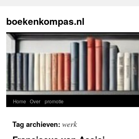
Ga
naar
boekenkompas.nl
de
inhoud
Home
Over
promotie
werk
Tag archieven: