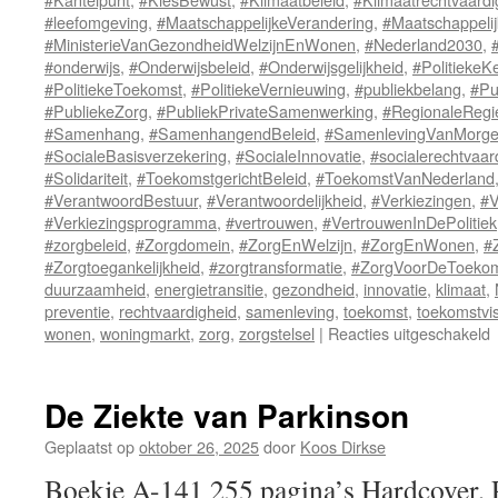
#leefomgeving
,
#MaatschappelijkeVerandering
,
#Maatschappelij
#MinisterieVanGezondheidWelzijnEnWonen
,
#Nederland2030
,
#onderwijs
,
#Onderwijsbeleid
,
#Onderwijsgelijkheid
,
#PolitiekeK
#PolitiekeToekomst
,
#PolitiekeVernieuwing
,
#publiekbelang
,
#Pu
#PubliekeZorg
,
#PubliekPrivateSamenwerking
,
#RegionaleRegi
#Samenhang
,
#SamenhangendBeleid
,
#SamenlevingVanMorg
#SocialeBasisverzekering
,
#SocialeInnovatie
,
#socialerechtvaar
#Solidariteit
,
#ToekomstgerichtBeleid
,
#ToekomstVanNederland
#VerantwoordBestuur
,
#Verantwoordelijkheid
,
#Verkiezingen
,
#V
#Verkiezingsprogramma
,
#vertrouwen
,
#VertrouwenInDePolitiek
#zorgbeleid
,
#Zorgdomein
,
#ZorgEnWelzijn
,
#ZorgEnWonen
,
#
#Zorgtoegankelijkheid
,
#zorgtransformatie
,
#ZorgVoorDeToeko
duurzaamheid
,
energietransitie
,
gezondheid
,
innovatie
,
klimaat
,
preventie
,
rechtvaardigheid
,
samenleving
,
toekomst
,
toekomstvis
wonen
,
woningmarkt
,
zorg
,
zorgstelsel
|
Reacties uitgeschakeld
v
K
De Ziekte van Parkinson
Geplaatst op
oktober 26, 2025
door
Koos Dirkse
Boekje A-141 255 pagina’s Hardcover,