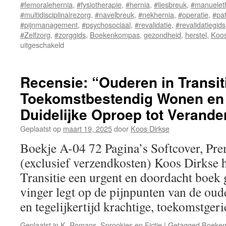
#femoralehernia
,
#fysiotherapie
,
#hernia
,
#liesbreuk
,
#manuelet
#multidisciplinairezorg
,
#navelbreuk
,
#nekhernia
,
#operatie
,
#pat
#pijnmanagement
,
#psychosociaal
,
#revalidatie
,
#revalidatiegids
#Zelfzorg
,
#zorggids
,
Boekenkompas
,
gezondheid
,
herstel
,
Koos
uitgeschakeld
voor
Leven
met
een
Recensie: “Ouderen in Transit
Hernia
Toekomstbestendig Wonen en 
Een
complete
Duidelijke Oproep tot Verande
gids
over
Geplaatst op
maart 19, 2025
door
Koos Dirkse
soorten,
Boekje A-04 72 Pagina’s Softcover, Pre
pijn,
behandelingen
(exclusief verzendkosten) Koos Dirkse 
en
Transitie een urgent en doordacht boek 
herstel
vinger legt op de pijnpunten van de ou
en tegelijkertijd krachtige, toekomstge
Geplaatst in
K. Romans, Sprookjes en Fictie
|
Getagged
Boeke