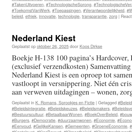
#TakenUitvoeren
,
#TechnologischeSprong
,
#TechnologischeVer
#ToekomstVanWerk
,
#Toepassingen
,
#Verantwoordelijkheid
,
#W
beleid
,
ethiek
,
innovatie
,
technologie
,
transparantie
,
zorg
|
React
Nederland Kiest
Geplaatst op
oktober 26, 2025
door
Koos Dirkse
Boekje H-138 100 pagina’s Hardcover,
(exclusief verzendkosten) Samenvatting
Nederland Kiest is een oproep tot samen
vastloopt in versnippering. Niet één cri
aan verweven uitdagingen – wonen, zo
Geplaatst in
K. Romans, Sprookjes en Fictie
|
Getagged
#Belei
#Beleidsintegratie
,
#Beleidskeuzes
,
#Beleidsmakers
,
#Beleidsv
#Bestuurscultuur
,
#BetaalbaarWonen
,
#BoekOverBeleid
,
#bouw
#Burgers
,
#Democratie
,
#duurzaamwonen
,
#Economie
,
#Econo
#Eenvoud
,
#GelijkeKansen
,
#Gemeenten
,
#GroeneEconomie
,
#
#Kantelpunt
,
#KiesBewust
,
#Klimaatbeleid
,
#Klimaatrechtvaardi