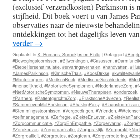
(exclusief verzendkosten) Parkinson is m
stijfheid. Dit boek voert u van James Pa
observaties naar de nieuwste behandeli
ontdekkingen tot het dagelijks leven va
verder
→
Geplaatst in
K. Romans, Sprookjes en Fictie
|
Getagged
#Begri
#Bewegingstoornissen
,
#Bijwerkingen
,
#Casussen
,
#Darmfuncti
#DiepeHersenstimulatie
,
#ervaringsverhalen
,
#handvatten
,
#Hui
#JamesParkinson
,
#KlinischeTrials
,
#KoosDirkse
,
#kwaliteitvanl
#Mantelzorgers
,
#MedischBoek
,
#MedischeGeschiedenis
,
#Medi
#menselijkheid
,
#MotorischeSymptomen
,
#NederlandseZorg
,
#N
#NietMotorischeSymptomen
,
#NieuweTherapieën
,
#onderzoek
,
#Partners
,
#PatiëntgerichteZorg
,
#PraktischeAdviezen
,
#Realis
#SamenlevenMetParkinson
,
#ShakingPalsy
,
#Slaapstoornissen
#Stemmingsstoornissen
,
#Vergoedingen
,
#Vrienden
,
#Wetensch
#zelfmanagement
,
#Zelfregie
,
#ZiekteEnLeven
,
#ZiekteVanPark
#Zorgcommunicatie
,
#ZorgEnEmpathie
,
#Zorgervaring
,
#Zorget
#Zorgkeuzes
,
#Zorgorganisatie
,
#Zorgpraktijk
,
#ZorgpraktijkNed
#Zorgrealiteit
,
#Zorgroutes
,
#Zorgteam
,
#Zorgverbetering
,
#Zor