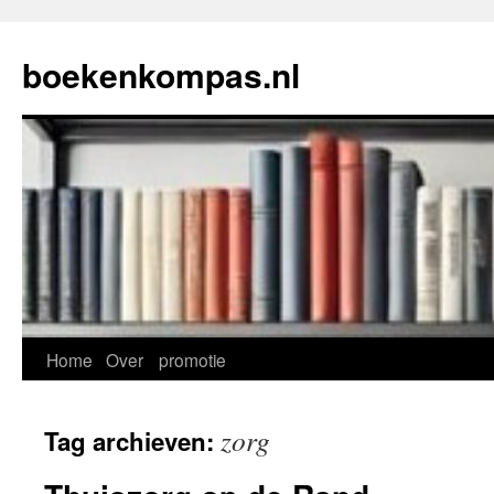
Ga
naar
boekenkompas.nl
de
inhoud
Home
Over
promotie
zorg
Tag archieven: