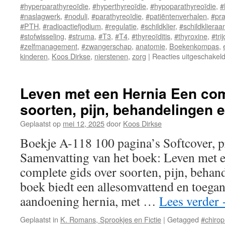
#hyperparathyreoïdie
,
#hyperthyreoïdie
,
#hypoparathyreoïdie
,
#
#naslagwerk
,
#noduli
,
#parathyreoïdie
,
#patiëntenverhalen
,
#pra
#PTH
,
#radioactiefjodium
,
#regulatie
,
#schildklier
,
#schildkliera
#stofwisseling
,
#struma
,
#T3
,
#T4
,
#thyreoïditis
,
#thyroxine
,
#tri
#zelfmanagement
,
#zwangerschap
,
anatomie
,
Boekenkompas
,
kinderen
,
Koos Dirkse
,
nierstenen
,
zorg
|
Reacties uitgeschakel
Leven met een Hernia Een com
soorten, pijn, behandelingen e
Geplaatst op
mei 12, 2025
door
Koos Dirkse
Boekje A-118 100 pagina’s Softcover, 
Samenvatting van het boek: Leven met 
complete gids over soorten, pijn, behand
boek biedt een allesomvattend en toegan
aandoening hernia, met …
Lees verder
Geplaatst in
K. Romans, Sprookjes en Fictie
|
Getagged
#chirop