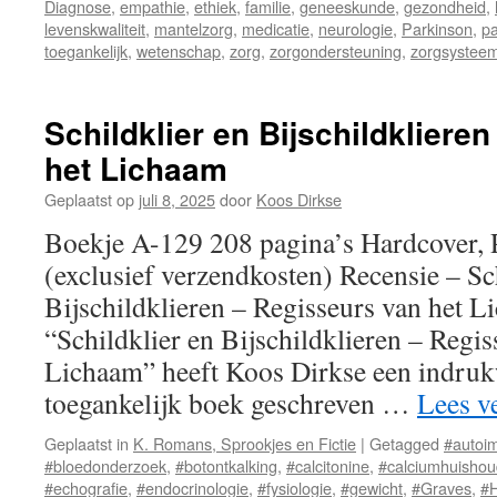
Diagnose
,
empathie
,
ethiek
,
familie
,
geneeskunde
,
gezondheid
,
levenskwaliteit
,
mantelzorg
,
medicatie
,
neurologie
,
Parkinson
,
pa
toegankelijk
,
wetenschap
,
zorg
,
zorgondersteuning
,
zorgsystee
Schildklier en Bijschildkliere
het Lichaam
Geplaatst op
juli 8, 2025
door
Koos Dirkse
Boekje A-129 208 pagina’s Hardcover, 
(exclusief verzendkosten) Recensie – Sc
Bijschildklieren – Regisseurs van het 
“Schildklier en Bijschildklieren – Regis
Lichaam” heeft Koos Dirkse een indruk
toegankelijk boek geschreven …
Lees v
Geplaatst in
K. Romans, Sprookjes en Fictie
|
Getagged
#autoi
#bloedonderzoek
,
#botontkalking
,
#calcitonine
,
#calciumhuishou
#echografie
,
#endocrinologie
,
#fysiologie
,
#gewicht
,
#Graves
,
#