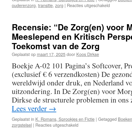
ouderenzorg
,
transitie
,
zorg
|
Reacties uitgeschakeld
voor
Recensie:
“Ouderen
in
Recensie: “De Zorg(en) voor 
Transitie,
Meeslepend en Kritisch Perspe
naar
Toekomstbe
Toekomst van de Zorg
Wonen
en
Geplaatst op
maart 17, 2025
door
Koos Dirkse
Zorg”
Boekje A-02 101 Pagina’s Softcover, Pr
–
Duidelijke
(exclusief € 6 verzendkosten) De gezond
Oproep
wereldwijd onder druk, en Nederland v
tot
Veranderin
uitzondering. In De Zorg(en) voor Mor
Dirkse de structurele problemen in on
Lees verder
→
Geplaatst in
K. Romans, Sprookjes en Fictie
|
Getagged
Boeke
zorgstelsel
|
Reacties uitgeschakeld
voor
Recensie: