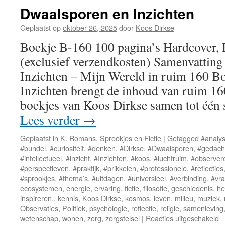
de
Dwaalsporen en Inzichten
Rand
Geplaatst op
oktober 26, 2025
door
Koos Dirkse
Boekje B-160 100 pagina’s Hardcover,
(exclusief verzendkosten) Samenvattin
Inzichten – Mijn Wereld in ruim 160 B
Inzichten brengt de inhoud van ruim 16
boekjes van Koos Dirkse samen tot éé
Lees verder
→
Geplaatst in
K. Romans, Sprookjes en Fictie
|
Getagged
#analy
#bundel
,
#curiositeit
,
#denken
,
#Dirkse
,
#Dwaalsporen
,
#gedach
#intellectueel
,
#inzicht
,
#Inzichten
,
#koos
,
#luchtruim
,
#observer
#perspectieven
,
#praktijk
,
#prikkelen
,
#professionele
,
#reflecties
#sprookjes
,
#thema’s
,
#uitdagen
,
#universieel
,
#verbinding
,
#vr
ecosystemen
,
energie
,
ervaring
,
fictie
,
filosofie
,
geschiedenis
,
he
inspireren.
,
kennis
,
Koos Dirkse
,
kosmos
,
leven
,
milieu
,
muziek
,
Observaties
,
Politiek
,
psychologie
,
reflectie
,
religie
,
samenleving
wetenschap
,
wonen
,
zorg
,
zorgstelsel
|
Reacties uitgeschakeld
v