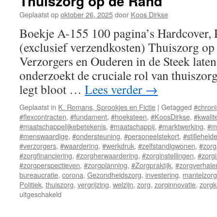
Thuiszorg op de Rand
Geplaatst op
oktober 26, 2025
door
Koos Dirkse
Boekje A-155 100 pagina’s Hardcover,
(exclusief verzendkosten) Thuiszorg o
Verzorgers en Ouderen in de Steek late
onderzoekt de cruciale rol van thuiszor
legt bloot …
Lees verder
→
Geplaatst in
K. Romans, Sprookjes en Fictie
|
Getagged
#chroni
#flexcontracten
,
#fundament
,
#hoeksteen
,
#KoosDirkse
,
#kwalite
#maatschappelijkebetekenis
,
#maatschappij
,
#marktwerking
,
#m
#menswaardige
,
#ondersteuning
,
#personeelstekort
,
#stilleheld
#verzorgers
,
#waardering
,
#werkdruk
,
#zelfstandigwonen
,
#zorg
#zorgfinanciering
,
#zorgherwaardering
,
#zorginstellingen
,
#zorgi
#zorgperspectieven
,
#zorgplanning
,
#Zorgpraktijk
,
#zorgverhale
bureaucratie
,
corona
,
Gezondheidszorg
,
investering
,
mantelzorg
Politiek
,
thuiszorg
,
vergrijzing
,
welzijn
,
zorg
,
zorginnovatie
,
zorgk
uitgeschakeld
voor
Thuiszorg
op