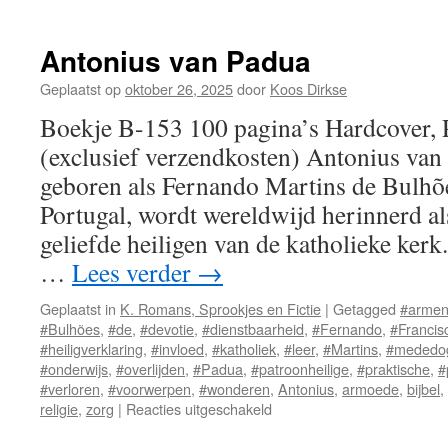
D
e
I
Antonius van Padua
Geplaatst op
oktober 26, 2025
door
Koos Dirkse
Boekje B-153 100 pagina’s Hardcover,
(exclusief verzendkosten) Antonius va
geboren als Fernando Martins de Bulhõe
Portugal, wordt wereldwijd herinnerd al
geliefde heiligen van de katholieke kerk
…
Lees verder
→
Geplaatst in
K. Romans, Sprookjes en Fictie
|
Getagged
#arme
#Bulhões
,
#de
,
#devotie
,
#dienstbaarheid
,
#Fernando
,
#Francis
#heiligverklaring
,
#invloed
,
#katholiek
,
#leer
,
#Martins
,
#mededo
#onderwijs
,
#overlijden
,
#Padua
,
#patroonheilige
,
#praktische
,
#
#verloren
,
#voorwerpen
,
#wonderen
,
Antonius
,
armoede
,
bijbel
,
religie
,
zorg
|
Reacties uitgeschakeld
voor
Antonius