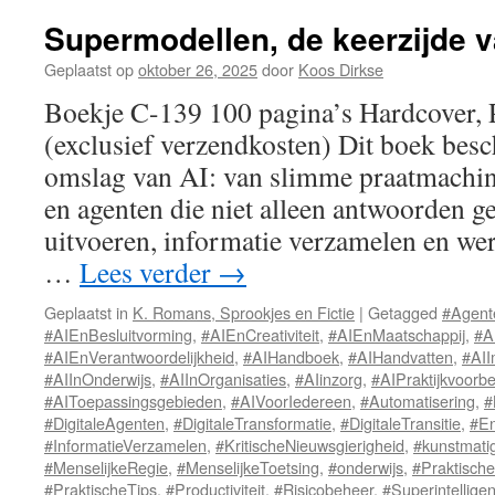
van
Padua
Supermodellen, de keerzijde v
Geplaatst op
oktober 26, 2025
door
Koos Dirkse
Boekje C-139 100 pagina’s Hardcover,
(exclusief verzendkosten) Dit boek besch
omslag van AI: van slimme praatmachi
en agenten die niet alleen antwoorden g
uitvoeren, informatie verzamelen en we
…
Lees verder
→
Geplaatst in
K. Romans, Sprookjes en Fictie
|
Getagged
#Agent
#AIEnBesluitvorming
,
#AIEnCreativiteit
,
#AIEnMaatschappij
,
#A
#AIEnVerantwoordelijkheid
,
#AIHandboek
,
#AIHandvatten
,
#AII
#AIInOnderwijs
,
#AIInOrganisaties
,
#AIinzorg
,
#AIPraktijkvoorb
#AIToepassingsgebieden
,
#AIVoorIedereen
,
#Automatisering
,
#
#DigitaleAgenten
,
#DigitaleTransformatie
,
#DigitaleTransitie
,
#En
#InformatieVerzamelen
,
#KritischeNieuwsgierigheid
,
#kunstmatig
#MenselijkeRegie
,
#MenselijkeToetsing
,
#onderwijs
,
#Praktisch
#PraktischeTips
,
#Productiviteit
,
#Risicobeheer
,
#Superintellig