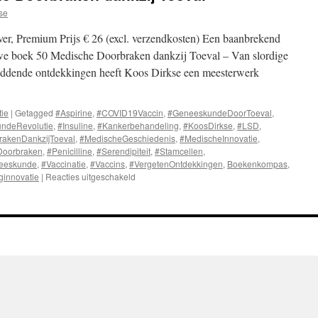
se
er, Premium Prijs € 26 (excl. verzendkosten) Een baanbrekend
we boek 50 Medische Doorbraken dankzij Toeval – Van slordige
reddende ontdekkingen heeft Koos Dirkse een meesterwerk
tie
|
Getagged
#Aspirine
,
#COVID19Vaccin
,
#GeneeskundeDoorToeval
,
ndeRevolutie
,
#Insuline
,
#Kankerbehandeling
,
#KoosDirkse
,
#LSD
,
akenDankzijToeval
,
#MedischeGeschiedenis
,
#MedischeInnovatie
,
Doorbraken
,
#Penicilline
,
#Serendipiteit
,
#Stamcellen
,
eeskunde
,
#Vaccinatie
,
#Vaccins
,
#VergetenOntdekkingen
,
Boekenkompas
,
ginnovatie
|
Reacties uitgeschakeld
voor
Recensie:
’50
Medische
Doorbraken
dankzij
Toeval’