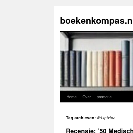
Ga
naar
boekenkompas.n
de
inhoud
Home
Over
promotie
#Aspirine
Tag archieven:
Recensie: ’50 Medisch