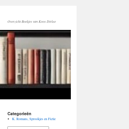
Overzicht Boekjes van Koos Dirkse
Categorieën
K. Romans, Sprookjes en Fictie