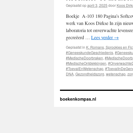
Geplaatst op
april 3, 2025
door
Koos Dirk
Boekje A-103 180 Pagina’s Softcov
werk van Koos Dirkse In zijn nieu
laboratoria tot onverwachte levens
gecreëerd …
Lees verder
→
Geplaatst in
K. Romans, Sprookjes en Fic
#GeneeskundeGeschiedenis
,
#Geneesku
#MedischeDoorbraken
,
#MedischeDoorbr
#MedischeOntdekkingen
,
#Onverwachte
#ToevalEnWetenschap
,
#ToevalInDeGen
DNA
,
Gezondheidszorg
,
wetenschap
,
zor
boekenkompas.nl