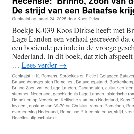
Recensie: ‘Brinno, Zoon van 
De strijd van een Bataafse kri
Geplaatst op
maart 24, 2025
door
Koos Dirkse
Boekje K-039 Koos Dirkse heeft met Br
Lage Landen een verhaal gecreëerd dat 
een boeiende periode in de vroege gesc
Nederland. In dit boek, dat zich afspeelt
…
Lees verder
→
Geplaatst in
K. Romans, Sprookjes en Fictie
|
Getagged
Batave
Batavenbondgenoten Romeinen
,
Batavenopstand
,
Boekenkom
Brinno Zoon van de Lage Landen
,
Cananefaten
,
cultuur en iden
stammen Nederland
,
geschiedenis Lage Landen
,
historische r
Romeinen op Nederland
,
Keltische stammen Nederland
,
Koos D
invloed.
,
opstand van 69-70 na Christus
,
roman
,
Romeinen
,
Rom
overheersing Nederland
,
Romeinse Rijk eerste eeuw
,
strijd
,
vroe
Reacties uitgeschakeld
voor
Recensie:
‘Brinno,