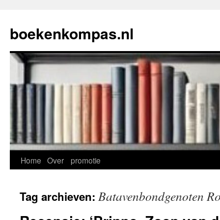
Ga
naar
boekenkompas.nl
de
inhoud
Home
Over
promotie
Batavenbondgenoten R
Tag archieven: