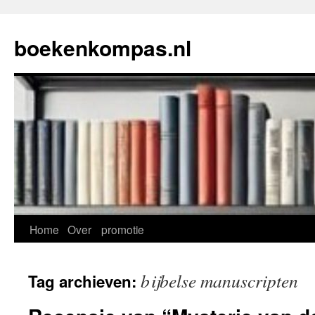
Ga
naar
boekenkompas.nl
de
inhoud
Home
Over
promotie
bijbelse manuscripten
Tag archieven: