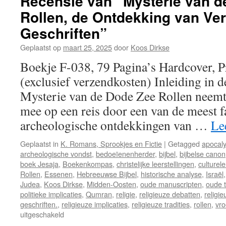
Recensie van “Mysterie van d
Rollen, de Ontdekking van Ve
Geschriften”
Geplaatst op
maart 25, 2025
door
Koos Dirkse
Boekje F-038, 79 Pagina’s Hardcover, P
(exclusief verzendkosten) Inleiding in 
Mysterie van de Dode Zee Rollen neemt
mee op een reis door een van de meest 
archeologische ontdekkingen van …
Le
Geplaatst in
K. Romans, Sprookjes en Fictie
|
Getagged
apocaly
archeologische vondst
,
bedoeïenenherder
,
bijbel
,
bijbelse canon
boek Jesaja
,
Boekenkompas
,
christelijke leerstellingen
,
culturel
Rollen
,
Essenen
,
Hebreeuwse Bijbel
,
historische analyse
,
Israël
Judea
,
Koos Dirkse
,
Midden-Oosten
,
oude manuscripten
,
oude 
politieke implicaties
,
Qumran
,
religie
,
religieuze debatten
,
religi
geschriften.
,
religieuze implicaties
,
religieuze tradities
,
rollen
,
vro
uitgeschakeld
voor
Recensie