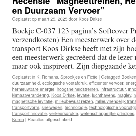
Recensie “Magneettreinen, Re
en Duurzaam Vervoer”
Geplaatst op
maart 25, 2025
door
Koos Dirkse
Boekje C-037 123 pagina’s Softcover Pri
verzendkosten) Een meesterwerk over d
transport Koos Dirkse heeft met zijn b
een meesterwerk gecreëerd dat de lezer n
maar ook inspireert. Zijn diepgaande 
Geplaatst in
K. Romans, Sprookjes en Fictie
|
Getagged
Boeke
duurzaamheid
,
ecologische voetafdruk
,
efficiënter vervoer
,
energ
hernieuwbare energie
,
hoogsnelheidstreinen
,
infrastructuur
,
inno
klimaatverandering
,
Koos Dirkse
,
levatie
,
luchthavens
,
maglev
,
m
magnetische levitatie
,
milieubewust reizen
,
milieuvriendelijk tran
transportvorm
,
snelwegen
,
technologie
,
technologische vooruitg
transportinnovatie
,
verkeersdrukte
,
wetenschappelijke principes
Korea
|
Reacties uitgeschakeld
voor
Recensie
“Magneettreinen,