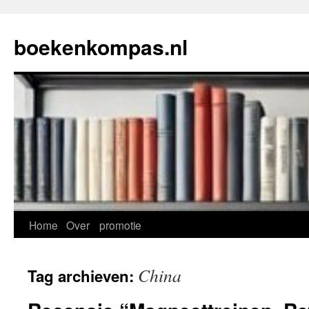
Ga
naar
boekenkompas.nl
de
inhoud
Home
Over
promotie
China
Tag archieven: