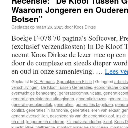
Recensie: “De Kloof Tussen G
Waarom Jongeren en Ouderen
Botsen”
Geplaatst op
maart 26, 2025
door
Koos Dirkse
Boekje F-078 70 pagina’s Softcover, Pr
(exclusief verzendkosten) In De Kloof 
neemt Koos Dirkse de lezer mee op een 
door de complexe en steeds dieper word
en oud in onze samenleving. …
Lees ve
Geplaatst in
K. Romans, Sprookjes en Fictie
|
Getagged
arbeid
verschuivingen
,
De Kloof Tussen Generaties
,
economische onze
evenwichtige benadering
,
generatiecommunicatie
,
generatieconfl
generatiegerelateerde uitdagingen
,
generatiekeuzes
,
generatiek
generatieproblematiek
,
generaties
,
generaties begrijpen
,
genera
conflict
,
generaties in harmonie
,
generaties leren van elkaar
,
gen
generatieverschillen
,
geschiedenis van de generatiekloof
,
inzich
en oud
,
jongeren en ouderen
,
klimaatverandering
,
kloof
,
Koos D
kunstmatige intelligentie
,
maatschappelijke structuren
,
maatschap