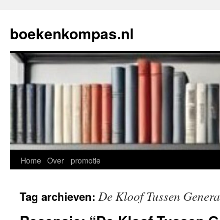
Ga
naar
boekenkompas.nl
de
inhoud
Home
Over
promotie
De Kloof Tussen Genera
Tag archieven: