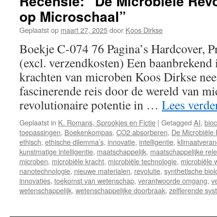
Recensie: “De Microbiële Revol
op Microschaal”
Geplaatst op
maart 27, 2025
door
Koos Dirkse
Boekje C-074 76 Pagina’s Hardcover, P
(excl. verzendkosten) Een baanbrekend i
krachten van microben Koos Dirkse nee
fascinerende reis door de wereld van m
revolutionaire potentie in …
Lees verde
Geplaatst in
K. Romans, Sprookjes en Fictie
|
Getagged
AI
,
bio
toepassingen
,
Boekenkompas
,
CO2 absorberen
,
De Microbiële 
ethisch
,
ethische dilemma’s
,
innovatie
,
intelligentie
,
klimaatveran
kunstmatige intelligentie
,
maatschappelijk
,
maatschappelijke rele
microben
,
microbiële kracht
,
microbiële technologie
,
microbiële 
nanotechnologie
,
nieuwe materialen
,
revolutie
,
synthetische biol
innovaties
,
toekomst van wetenschap
,
verantwoorde omgang
,
v
wetenschappelijk
,
wetenschappelijke doorbraak
,
zelflerende sy