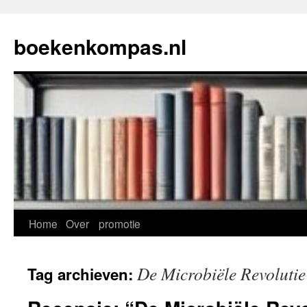
Ga
naar
boekenkompas.nl
de
inhoud
Home
Over
promotie
De Microbiële Revolutie
Tag archieven: