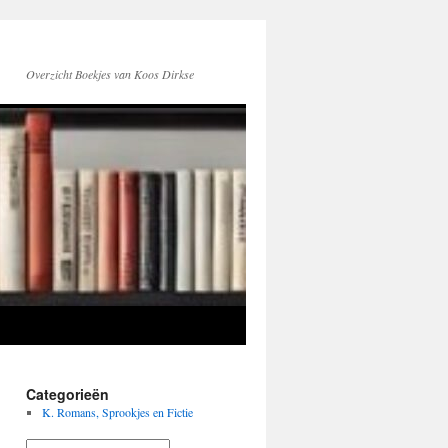
Overzicht Boekjes van Koos Dirkse
Categorieën
K. Romans, Sprookjes en Fictie