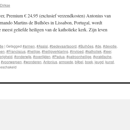
Dirkse
er, Premium € 24,95 (exclusief verzendkosten) Antonius van
nando Martins de Bulhões in Lissabon, Portugal, wordt
 meest geliefde heiligen van de katholieke kerk. Zijn leven
tie
|
Getagged
#armen
,
#Assisi
,
#bedevaartsoord
,
#Bulhões
,
#de
,
#devotie
,
nen
,
#Franciscus
,
#heilige
,
#heiligverklaring
,
#invloed
,
#katholiek
,
#leer
,
erigheid
,
#onderwijs
,
#overlijden
,
#Padua
,
#patroonheilige
,
#praktische
,
,
#voorwerpen
,
#wonderen
,
Antonius
,
armoede
,
bijbel
,
boek
,
jeugd
,
kunst
,
geschakeld
voor
Antonius
van
Padua