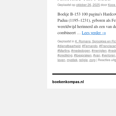
Geplaatst op
oktober 26, 2025
door
Koos 
Boekje B-153 100 pagina’s Hardcov
Padua (1195–1231), geboren als Fer
wereldwijd herinnerd als een van de
combineert …
Lees verder
→
Geplaatst in
K. Romans, Sprookjes en Fic
#dienstbaarheid
,
#Fernando
,
#Francisca
#Martins
,
#mededogen
,
#menigten
,
#ned
#prediking
,
#toespraken
,
#van
,
#verloren
leven
,
mystiek
,
religie
,
zorg
|
Reacties uit
boekenkompas.nl