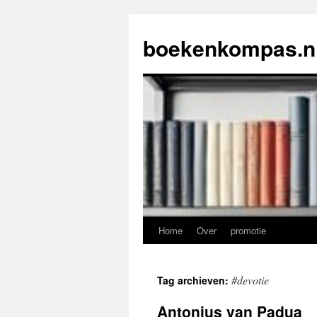
Ga
naar
boekenkompas.n
de
inhoud
Home
Over
promotie
#devotie
Tag archieven:
Antonius van Padua