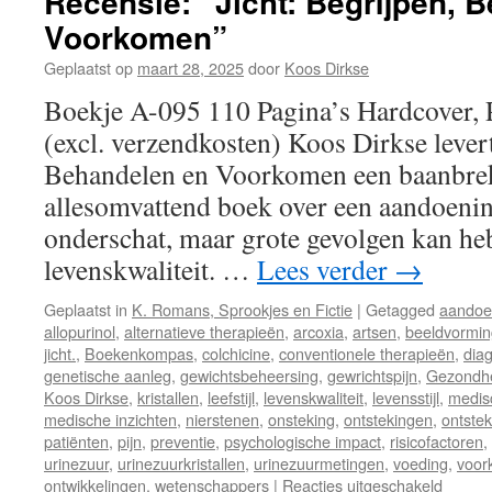
Recensie: “Jicht: Begrijpen, 
Voorkomen”
Geplaatst op
maart 28, 2025
door
Koos Dirkse
Boekje A-095 110 Pagina’s Hardcover, 
(excl. verzendkosten) Koos Dirkse levert
Behandelen en Voorkomen een baanbre
allesomvattend boek over een aandoenin
onderschat, maar grote gevolgen kan he
levenskwaliteit. …
Lees verder
→
Geplaatst in
K. Romans, Sprookjes en Fictie
|
Getagged
aandoe
allopurinol
,
alternatieve therapieën
,
arcoxia
,
artsen
,
beeldvormin
jicht.
,
Boekenkompas
,
colchicine
,
conventionele therapieën
,
dia
genetische aanleg
,
gewichtsbeheersing
,
gewrichtspijn
,
Gezondhe
Koos Dirkse
,
kristallen
,
leefstijl
,
levenskwaliteit
,
levensstijl
,
medis
medische inzichten
,
nierstenen
,
onsteking
,
ontstekingen
,
ontste
patiënten
,
pijn
,
preventie
,
psychologische impact
,
risicofactoren
,
urinezuur
,
urinezuurkristallen
,
urinezuurmetingen
,
voeding
,
voor
ontwikkelingen
,
wetenschappers
|
Reacties uitgeschakeld
voor