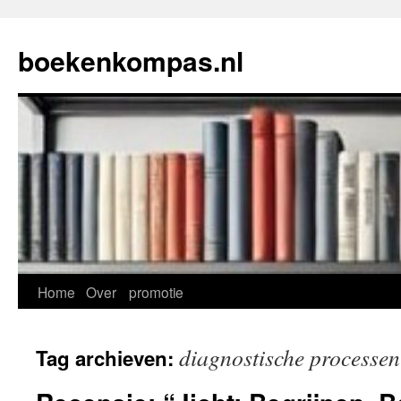
Ga
naar
boekenkompas.nl
de
inhoud
Home
Over
promotie
diagnostische processen
Tag archieven: