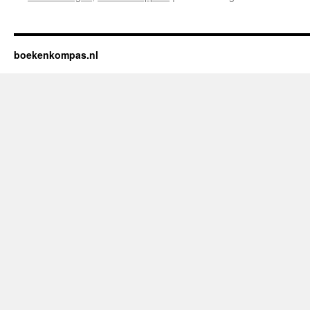
Recens
“Jicht:
Begrij
Behan
boekenkompas.nl
en
Voork