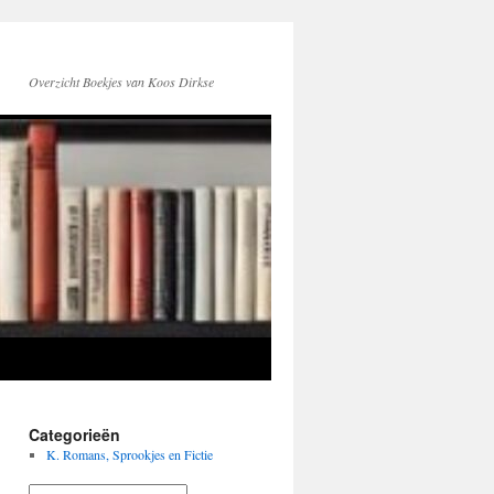
Overzicht Boekjes van Koos Dirkse
Categorieën
K. Romans, Sprookjes en Fictie