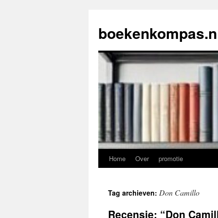
Ga
naar
boekenkompas.n
de
inhoud
Home
Over
promotie
Don Camillo
Tag archieven:
Recensie: “Don Camil