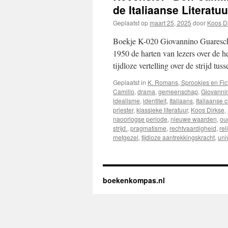
de Italiaanse Literatuu
Geplaatst op
maart 25, 2025
door
Koos D
Boekje K-020 Giovannino Guareschi’
1950 de harten van lezers over de he
tijdloze vertelling over de strijd tu
Geplaatst in
K. Romans, Sprookjes en Fic
Camillo
,
drama
,
gemeenschap
,
Giovanni
idealisme
,
identiteit
,
Italiaans
,
Italiaanse c
priester
,
klassieke literatuur
,
Koos Dirkse
,
naoorlogse periode
,
nieuwe waarden
,
ou
strijd.
,
pragmatisme
,
rechtvaardigheid
,
rel
metgezel
,
tijdloze aantrekkingskracht
,
uni
boekenkompas.nl