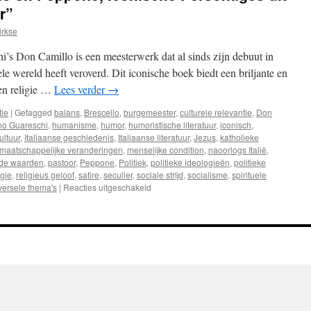
r”
irkse
s Don Camillo is een meesterwerk dat al sinds zijn debuut in
le wereld heeft veroverd. Dit iconische boek biedt een briljante en
ssen religie …
Lees verder
→
tie
|
Getagged
balans
,
Brescello
,
burgemeester
,
culturele relevantie
,
Don
no Guareschi
,
humanisme
,
humor
,
humoristische literatuur
,
iconisch
,
ultuur
,
Italiaanse geschiedenis
,
Italiaanse literatuur
,
Jezus
,
katholieke
maatschappelijke veranderingen
,
menselijke condition
,
naoorlogs Italië
,
de waarden
,
pastoor
,
Peppone
,
Politiek
,
politieke ideologieën
,
politieke
igie
,
religieus geloof
,
satire
,
seculier
,
sociale strijd
,
socialisme
,
spirituele
versele thema's
|
Reacties uitgeschakeld
voor
Recensie:
“Don
Camillo
en
Peppone,
Iconische
Personages
uit
de