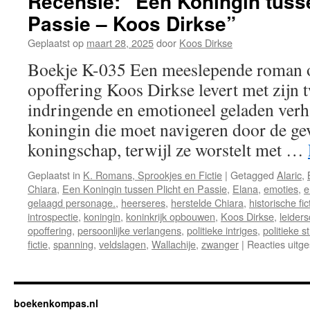
Recensie: “Een Koningin tusse
Passie – Koos Dirkse”
Geplaatst op
maart 28, 2025
door
Koos Dirkse
Boekje K-035 Een meeslepende roman ov
opoffering Koos Dirkse levert met zijn
indringende en emotioneel geladen verh
koningin die moet navigeren door de ge
koningschap, terwijl ze worstelt met …
Geplaatst in
K. Romans, Sprookjes en Fictie
|
Getagged
Alaric
,
Chiara
,
Een Koningin tussen Plicht en Passie
,
Elana
,
emoties
,
e
gelaagd personage.
,
heerseres
,
herstelde Chiara
,
historische fic
introspectie
,
koningin
,
koninkrijk opbouwen
,
Koos Dirkse
,
leider
opoffering
,
persoonlijke verlangens
,
politieke intriges
,
politieke st
fictie
,
spanning
,
veldslagen
,
Wallachije
,
zwanger
|
Reacties uitg
boekenkompas.nl