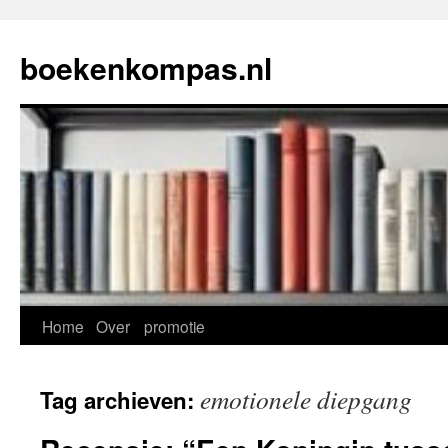
Ga
naar
boekenkompas.nl
de
inhoud
Home
Over
promotie
emotionele diepgang
Tag archieven: