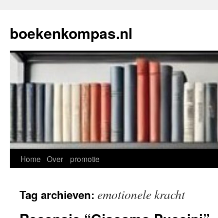
Ga
naar
boekenkompas.nl
de
inhoud
Home
Over
promotie
emotionele kracht
Tag archieven: