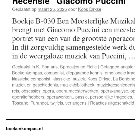
Recensie “Giacomo Puccini”
Geplaatst op
maart 25, 2025
door
Koos Dirkse
Boekje B-030 Een Meesterlijke Muzikal
brengt met Giacomo Puccini een meesl
portret van een van de grootste operacom
In dit zorgvuldig samengestelde werk du
in de weergaloze muziek van Puccini, 
Geplaatst in
K. Romans, Sprookjes en Fictie
|
Getagged
angste
Boekenkompas
,
componist
,
diepgaande kennis
,
emotionele krac
klassieke componist
,
klassieke muziek
,
Koos Dirkse
,
La Bohèm
muziek en geschiedenis
,
muziekbibliotheek
,
muziekgeschiedeni
reis
,
obsessies
,
opera
,
opera meesterwerken
,
opera-analyse
,
op
operaliefhebbers
,
operawerken.
,
passie
,
persoonlijke tragedies
,
Toscane
,
Turandot
,
twijfels
,
verlangens
|
Reacties uitgeschakeld
boekenkompas.nl