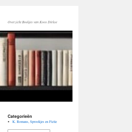
Overzicht Boekjes van Koos Dirkse
Categorieën
K. Romans, Sprookjes en Fictie