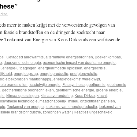
these”
irkse
eds meer te maken krijgt met de verwoestende gevolgen van
an fossiele brandstoffen en de dringende zoektocht naar
 De Toekomst van Energie van Koos Dirkse als een verfrissende …
tie
|
Getagged
aardwarmte
,
alternatieve energiebronnen
,
Boekenkompas
,
e
,
duurzame technologie
,
economische impact van duurzame energie
,
e
,
energie-uitdagingen
,
energiearmoede oplossen
,
energiecrisis
,
ijkheid
,
energieopslag
,
energieproductie
,
energierevolutie
,
ergietoekomst en maatschappij.
,
energietoekomst wereldwijd
,
iele brandstoffen
,
fossielvrije energie
,
Fotosynthese
,
geothermie
,
geothermie
t
,
geothermische boortechnieken
,
geothermische energie
,
groene energie
,
gie
,
klimaatoplossingen
,
klimaatverandering
,
Koos Dirkse
,
kracht
,
tosynthese technologie
,
maatschappelijk
,
milieu
,
onzichtbaar
,
panelen
,
gie
,
Toekomst van energie
,
toekomst van energieproductie
,
toekomst van
siele brandstofindustrie
,
zonlicht en water
|
Reacties uitgeschakeld
voor
Recensie:
“De
Toekomst
van