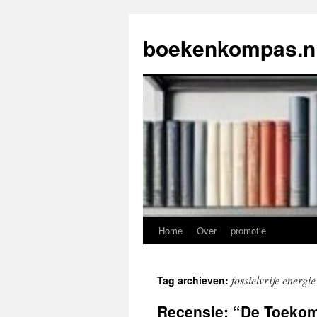
Ga
naar
boekenkompas.n
de
inhoud
Home
Over
promotie
fossielvrije energie
Tag archieven:
Recensie: “De Toekom