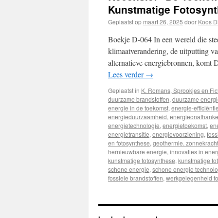
Kunstmatige Fotosyn
Geplaatst op
maart 26, 2025
door
Koos D
Boekje D-064 In een wereld die ste
klimaatverandering, de uitputting v
alternatieve energiebronnen, komt
Lees verder
→
Geplaatst in
K. Romans, Sprookjes en Fic
duurzame brandstoffen
,
duurzame energi
energie in de toekomst
,
energie-efficiënti
energieduurzaamheid
,
energieonafhankel
energietechnologie
,
energietoekomst
,
en
energietransitie
,
energievoorziening
,
foss
en fotosynthese
,
geothermie. zonnekrach
hernieuwbare energie
,
innovaties in ener
kunstmatige fotosynthese
,
kunstmatige fo
schone energie
,
schone energie technolo
fossiele brandstoffen
,
werkgelegenheid fos