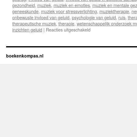
gezondheid
,
muziek
,
muziek en emoties
,
muziek en mentale ge
geneeskunde
,
muziek voor stressverlichting
,
muziektherapie
,
ne
onbewuste invloed van geluid
,
psychologie van geluid
,
ruis
,
ther
therapeutische muziek
,
therapie
,
wetenschappelijk onderzoek m
inzichten geluid
|
Reacties uitgeschakeld
voor
Recensie:
“De
Macht
van
boekenkompas.nl
Klank:
Hoe
Muziek
en
Geluid
Onze
Emoties
en
Stemming
Vormgeven”