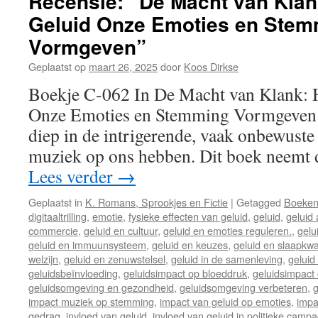
Recensie: “De Macht van Klan
Geluid Onze Emoties en Stem
Vormgeven”
Geplaatst op
maart 26, 2025
door
Koos Dirkse
Boekje C-062 In De Macht van Klank: 
Onze Emoties en Stemming Vormgeven 
diep in de intrigerende, vaak onbewuste 
muziek op ons hebben. Dit boek neemt 
Lees verder
→
Geplaatst in
K. Romans, Sprookjes en Fictie
|
Getagged
Boeke
digitaaltrilling
,
emotie
,
fysieke effecten van geluid
,
geluid
,
geluid 
commercie
,
geluid en cultuur
,
geluid en emoties reguleren.
,
gelu
geluid en immuunsysteem
,
geluid en keuzes
,
geluid en slaapkwal
welzijn
,
geluid en zenuwstelsel
,
geluid in de samenleving
,
geluid 
geluidsbeïnvloeding
,
geluidsimpact op bloeddruk
,
geluidsimpact 
geluidsomgeving en gezondheid
,
geluidsomgeving verbeteren
,
g
impact muziek op stemming
,
impact van geluid op emoties
,
impa
gedrag
,
invloed van geluid
,
invloed van geluid in politieke camp