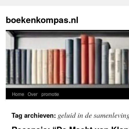
Ga
naar
boekenkompas.nl
de
inhoud
Home
Over
promotie
geluid in de samenlevin
Tag archieven: