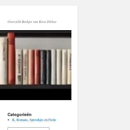
Overzicht Boekjes van Koos Dirkse
Categorieën
K. Romans, Sprookjes en Fictie