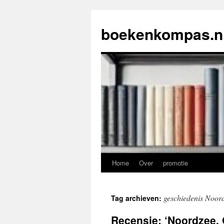
Ga
naar
boekenkompas.n
de
inhoud
Home
Over
promotie
geschiedenis Noor
Tag archieven:
Recensie: ‘Noordzee,