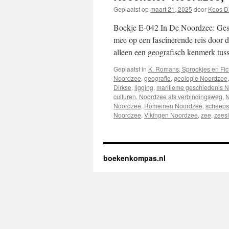
Geplaatst op
maart 21, 2025
door
Koos D
Boekje E-042 In De Noordzee: Ges
mee op een fascinerende reis door d
alleen een geografisch kenmerk tus
Geplaatst in
K. Romans, Sprookjes en Fic
Noordzee
,
geografie
,
geologie Noordzee
Dirkse
,
ligging
,
maritieme geschiedenis 
culturen
,
Noordzee als verbindingsweg
,
N
Noordzee
,
Romeinen Noordzee
,
scheeps
Noordzee
,
Vikingen Noordzee
,
zee
,
zees
boekenkompas.nl