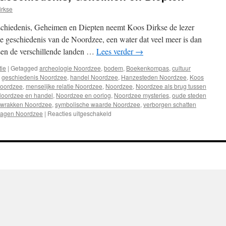
irkse
chiedenis, Geheimen en Diepten neemt Koos Dirkse de lezer
e geschiedenis van de Noordzee, een water dat veel meer is dan
sen de verschillende landen …
Lees verder
→
tie
|
Getagged
archeologie Noordzee
,
bodem
,
Boekenkompas
,
cultuur
,
geschiedenis Noordzee
,
handel Noordzee
,
Hanzesteden Noordzee
,
Koos
Noordzee
,
menselijke relatie Noordzee
,
Noordzee
,
Noordzee als brug tussen
oordzee en handel
,
Noordzee en oorlog
,
Noordzee mysteries
,
oude steden
wrakken Noordzee
,
symbolische waarde Noordzee
,
verborgen schatten
lagen Noordzee
|
Reacties uitgeschakeld
voor
Recensie:
‘Noordzee,
Geschiedenis,
Geheimen
en
Diepten’