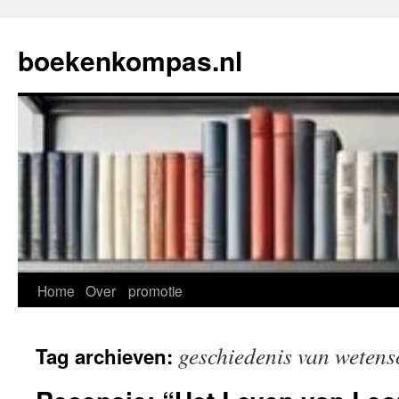
Ga
naar
boekenkompas.nl
de
inhoud
Home
Over
promotie
geschiedenis van weten
Tag archieven: