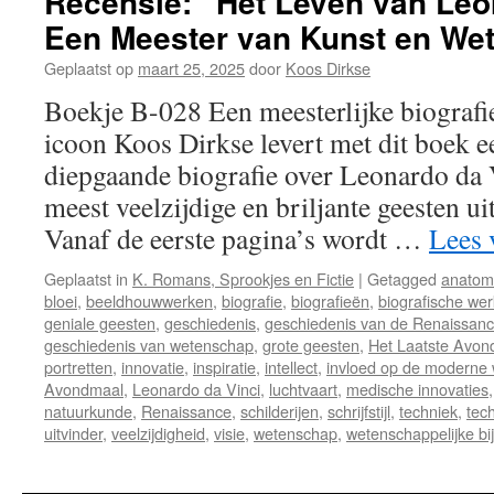
Recensie: “Het Leven van Leo
Een Meester van Kunst en We
Geplaatst op
maart 25, 2025
door
Koos Dirkse
Boekje B-028 Een meesterlijke biografie
icoon Koos Dirkse levert met dit boek 
diepgaande biografie over Leonardo da 
meest veelzijdige en briljante geesten ui
Vanaf de eerste pagina’s wordt …
Lees 
Geplaatst in
K. Romans, Sprookjes en Fictie
|
Getagged
anatom
bloei
,
beeldhouwwerken
,
biografie
,
biografieën
,
biografische wer
geniale geesten
,
geschiedenis
,
geschiedenis van de Renaissan
geschiedenis van wetenschap
,
grote geesten
,
Het Laatste Avon
portretten
,
innovatie
,
inspiratie
,
intellect
,
invloed op de moderne 
Avondmaal
,
Leonardo da Vinci
,
luchtvaart
,
medische innovaties
natuurkunde
,
Renaissance
,
schilderijen
,
schrijfstijl
,
techniek
,
tec
uitvinder
,
veelzijdigheid
,
visie
,
wetenschap
,
wetenschappelijke bi