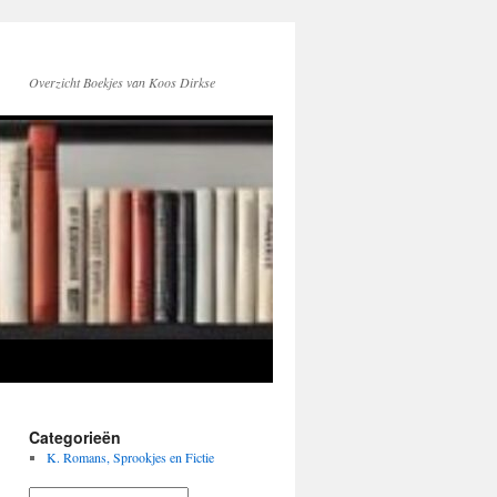
Overzicht Boekjes van Koos Dirkse
Categorieën
K. Romans, Sprookjes en Fictie