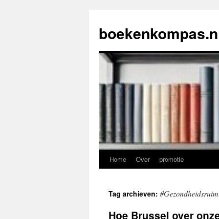
Ga
naar
boekenkompas.n
de
inhoud
Home
Over
promotie
#Gezondheidsruim
Tag archieven:
Hoe Brussel over onz