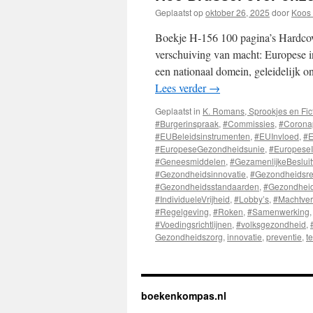
Geplaatst op
oktober 26, 2025
door
Koos 
Boekje H-156 100 pagina’s Hardcove
verschuiving van macht: Europese 
een nationaal domein, geleidelijk 
Lees verder
→
Geplaatst in
K. Romans, Sprookjes en Fic
#Burgerinspraak
,
#Commissies
,
#Corona
#EUBeleidsinstrumenten
,
#EUInvloed
,
#E
#EuropeseGezondheidsunie
,
#EuropeseI
#Geneesmiddelen
,
#GezamenlijkeBeslui
#Gezondheidsinnovatie
,
#Gezondheidsre
#Gezondheidsstandaarden
,
#Gezondheid
#IndividueleVrijheid
,
#Lobby’s
,
#Machtver
#Regelgeving
,
#Roken
,
#Samenwerking
#Voedingsrichtlijnen
,
#volksgezondheid
,
Gezondheidszorg
,
innovatie
,
preventie
,
t
boekenkompas.nl