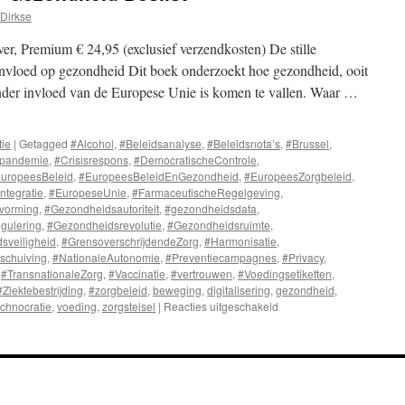
Dirkse
r, Premium € 24,95 (exclusief verzendkosten) De stille
invloed op gezondheid Dit boek onderzoekt hoe gezondheid, ooit
onder invloed van de Europese Unie is komen te vallen. Waar …
tie
|
Getagged
#Alcohol
,
#Beleidsanalyse
,
#Beleidsnota’s
,
#Brussel
,
pandemie
,
#Crisisrespons
,
#DemocratischeControle
,
uropeesBeleid
,
#EuropeesBeleidEnGezondheid
,
#EuropeesZorgbeleid
,
ntegratie
,
#EuropeseUnie
,
#FarmaceutischeRegelgeving
,
tvorming
,
#Gezondheidsautoriteit
,
#gezondheidsdata
,
gulering
,
#Gezondheidsrevolutie
,
#Gezondheidsruimte
,
sveiligheid
,
#GrensoverschrijdendeZorg
,
#Harmonisatie
,
schuiving
,
#NationaleAutonomie
,
#Preventiecampagnes
,
#Privacy
,
,
#TransnationaleZorg
,
#Vaccinatie
,
#vertrouwen
,
#Voedingsetiketten
,
#Ziektebestrijding
,
#zorgbeleid
,
beweging
,
digitalisering
,
gezondheid
,
echnocratie
,
voeding
,
zorgstelsel
|
Reacties uitgeschakeld
voor
Hoe
Brussel
over
onze
Gezondheid
Beslist