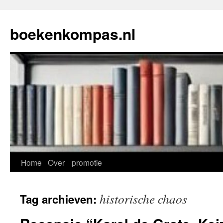
Ga
naar
boekenkompas.nl
de
inhoud
Home
Over
promotie
historische chaos
Tag archieven: