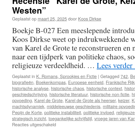
Recensie “Karel de Grote, Kei
Westen”
Geplaatst op
maart 25, 2025
door
Koos Dirkse
Boekje B-027 Een meeslepende introduc
Koos Dirkse weet op indrukwekkende wi
van Karel de Grote te reconstrueren en 
naar een tijdperk van politieke chaos, soc
religieuze verdeeldheid. …
Lees verder
Geplaatst in
K. Romans, Sprookjes en Fictie
|
Getagged
742
,
Be
biografieën
,
Boekenkompas
,
Europese eenheid
,
Frankische Rijk
historische analyse
,
historische chaos
,
historische context
,
histo
geschiedschrijving
,
historische literatuur
,
historische non-fictie
,
hi
opvoeding
,
Karel de Grote
,
Karel de Grote als heerser
,
keizer
,
K
machtsdynamiek
,
middeleeuwse geschiedenis
,
militaire opvoedi
Pepijn de Korte
,
politieke instabiliteit
,
politieke invloed
,
religieuz
strategisch inzicht
,
toegankelijke schrijfstijl
,
vroege jaren van Kar
Reacties uitgeschakeld
voor
Recensie