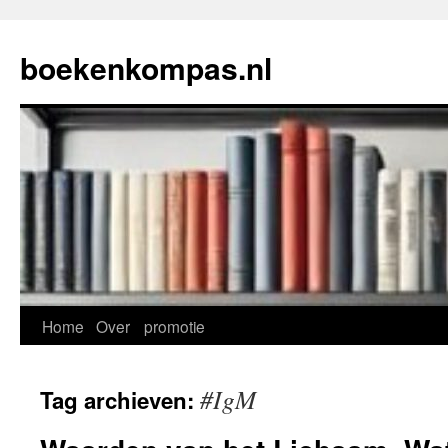
Ga
naar
boekenkompas.nl
de
inhoud
Home
Over
promotie
#IgM
Tag archieven: