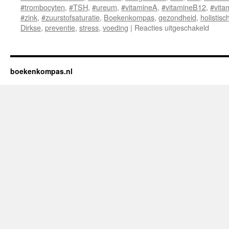
#trombocyten
,
#TSH
,
#ureum
,
#vitamineA
,
#vitamineB12
,
#vita
#zink
,
#zuurstofsaturatie
,
Boekenkompas
,
gezondheid
,
holistisc
Dirkse
,
preventie
,
stress
,
voeding
|
Reacties uitgeschakeld
voor
Waar
van
het
Licha
boekenkompas.nl
Wat
je
Bloed
en
Licha
je
Vertel