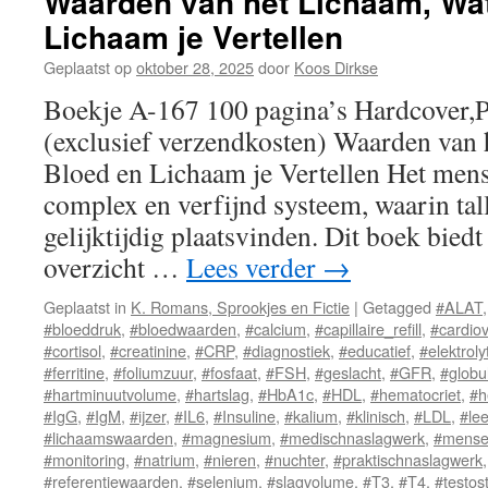
Waarden van het Lichaam, Wat
Lichaam je Vertellen
Geplaatst op
oktober 28, 2025
door
Koos Dirkse
Boekje A-167 100 pagina’s Hardcover,
(exclusief verzendkosten) Waarden van 
Bloed en Lichaam je Vertellen Het mense
complex en verfijnd systeem, waarin tal
gelijktijdig plaatsvinden. Dit boek biedt
overzicht …
Lees verder
→
Geplaatst in
K. Romans, Sprookjes en Fictie
|
Getagged
#ALAT
#bloeddruk
,
#bloedwaarden
,
#calcium
,
#capillaire_refill
,
#cardiov
#cortisol
,
#creatinine
,
#CRP
,
#diagnostiek
,
#educatief
,
#elektroly
#ferritine
,
#foliumzuur
,
#fosfaat
,
#FSH
,
#geslacht
,
#GFR
,
#globu
#hartminuutvolume
,
#hartslag
,
#HbA1c
,
#HDL
,
#hematocriet
,
#h
#IgG
,
#IgM
,
#ijzer
,
#IL6
,
#Insuline
,
#kalium
,
#klinisch
,
#LDL
,
#lee
#lichaamswaarden
,
#magnesium
,
#medischnaslagwerk
,
#mensel
#monitoring
,
#natrium
,
#nieren
,
#nuchter
,
#praktischnaslagwerk
#referentiewaarden
,
#selenium
,
#slagvolume
,
#T3
,
#T4
,
#testos