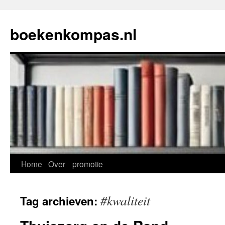
Ga
naar
boekenkompas.nl
de
inhoud
Home
Over
promotie
#kwaliteit
Tag archieven: