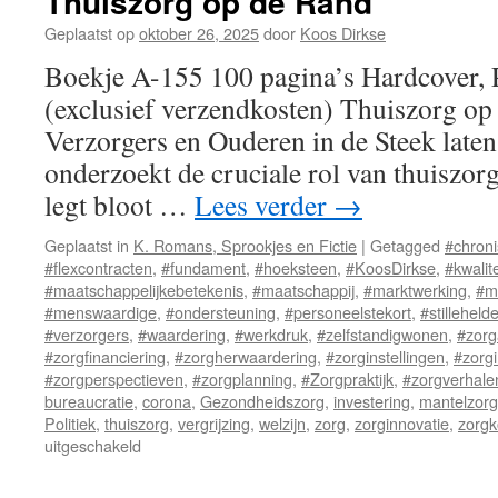
Thuiszorg op de Rand
Geplaatst op
oktober 26, 2025
door
Koos Dirkse
Boekje A-155 100 pagina’s Hardcover,
(exclusief verzendkosten) Thuiszorg o
Verzorgers en Ouderen in de Steek late
onderzoekt de cruciale rol van thuiszor
legt bloot …
Lees verder
→
Geplaatst in
K. Romans, Sprookjes en Fictie
|
Getagged
#chroni
#flexcontracten
,
#fundament
,
#hoeksteen
,
#KoosDirkse
,
#kwalite
#maatschappelijkebetekenis
,
#maatschappij
,
#marktwerking
,
#m
#menswaardige
,
#ondersteuning
,
#personeelstekort
,
#stilleheld
#verzorgers
,
#waardering
,
#werkdruk
,
#zelfstandigwonen
,
#zorg
#zorgfinanciering
,
#zorgherwaardering
,
#zorginstellingen
,
#zorgi
#zorgperspectieven
,
#zorgplanning
,
#Zorgpraktijk
,
#zorgverhale
bureaucratie
,
corona
,
Gezondheidszorg
,
investering
,
mantelzorg
Politiek
,
thuiszorg
,
vergrijzing
,
welzijn
,
zorg
,
zorginnovatie
,
zorgk
uitgeschakeld
voor
Thuiszorg
op