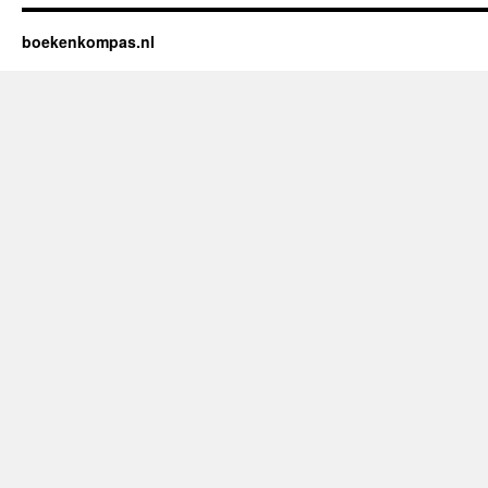
de
Rand
boekenkompas.nl