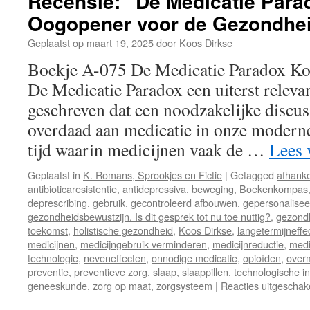
Recensie: “De Medicatie Para
Oogopener voor de Gezondhe
Geplaatst op
maart 19, 2025
door
Koos Dirkse
Boekje A-075 De Medicatie Paradox Ko
De Medicatie Paradox een uiterst releva
geschreven dat een noodzakelijke discus
overdaad aan medicatie in onze modern
tijd waarin medicijnen vaak de …
Lees 
Geplaatst in
K. Romans, Sprookjes en Fictie
|
Getagged
afhanke
antibioticaresistentie
,
antidepressiva
,
beweging
,
Boekenkompas
deprescribing
,
gebruik
,
gecontroleerd afbouwen
,
gepersonalisee
gezondheidsbewustzijn. Is dit gesprek tot nu toe nuttig?
,
gezond
toekomst
,
holistische gezondheid
,
Koos Dirkse
,
langetermijneffe
medicijnen
,
medicijngebruik verminderen
,
medicijnreductie
,
medi
technologie
,
neveneffecten
,
onnodige medicatie
,
opioïden
,
overm
preventie
,
preventieve zorg
,
slaap
,
slaappillen
,
technologische i
geneeskunde
,
zorg op maat
,
zorgsysteem
|
Reacties uitgeschak