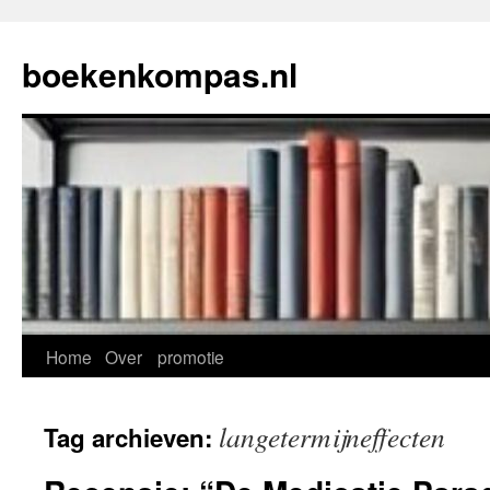
Ga
naar
boekenkompas.nl
de
inhoud
Home
Over
promotie
langetermijneffecten
Tag archieven: