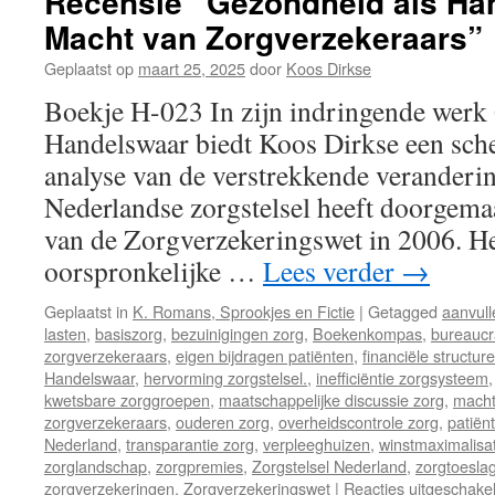
Recensie “Gezondheid als Ha
Macht van Zorgverzekeraars”
Geplaatst op
maart 25, 2025
door
Koos Dirkse
Boekje H-023 In zijn indringende werk
Handelswaar biedt Koos Dirkse een sch
analyse van de verstrekkende veranderin
Nederlandse zorgstelsel heeft doorgema
van de Zorgverzekeringswet in 2006. H
oorspronkelijke …
Lees verder
→
Geplaatst in
K. Romans, Sprookjes en Fictie
|
Getagged
aanvull
lasten
,
basiszorg
,
bezuinigingen zorg
,
Boekenkompas
,
bureaucr
zorgverzekeraars
,
eigen bijdragen patiënten
,
financiële structur
Handelswaar
,
hervorming zorgstelsel.
,
inefficiëntie zorgsysteem
kwetsbare zorggroepen
,
maatschappelijke discussie zorg
,
mach
zorgverzekeraars
,
ouderen zorg
,
overheidscontrole zorg
,
patiën
Nederland
,
transparantie zorg
,
verpleeghuizen
,
winstmaximalisat
zorglandschap
,
zorgpremies
,
Zorgstelsel Nederland
,
zorgtoesla
zorgverzekeringen
,
Zorgverzekeringswet
|
Reacties uitgeschake