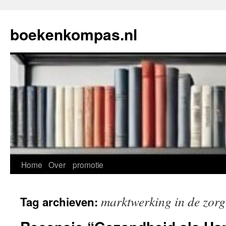
Ga
naar
boekenkompas.nl
de
inhoud
Home
Over
promotie
marktwerking in de zorg
Tag archieven: