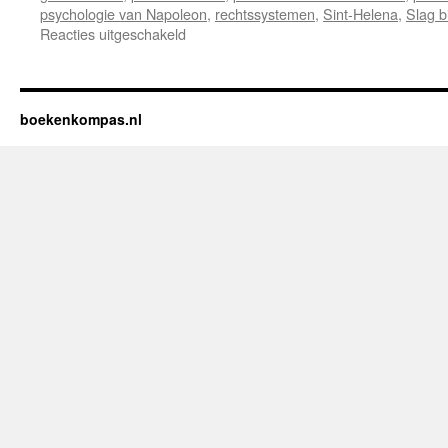
psychologie van Napoleon
,
rechtssystemen
,
Sint-Helena
,
Slag bi
Reacties uitgeschakeld
voor
Recensie
“Napoleon
Bonaparte,
het
boekenkompas.nl
Leven
van
een
Iconische
Heerser”