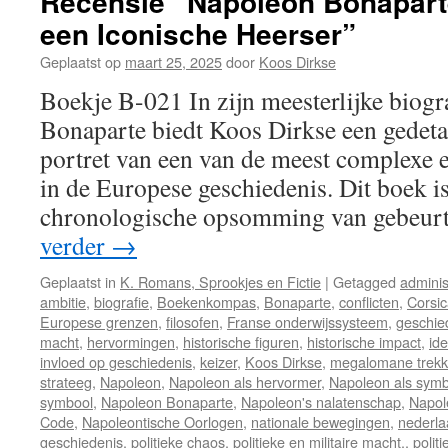
Recensie “Napoleon Bonapart
een Iconische Heerser”
Geplaatst op
maart 25, 2025
door
Koos Dirkse
Boekje B-021 In zijn meesterlijke biogr
Bonaparte biedt Koos Dirkse een gedeta
portret van een van de meest complexe e
in de Europese geschiedenis. Dit boek i
chronologische opsomming van gebeur
verder
→
Geplaatst in
K. Romans, Sprookjes en Fictie
|
Getagged
adminis
ambitie
,
biografie
,
Boekenkompas
,
Bonaparte
,
conflicten
,
Corsi
Europese grenzen
,
filosofen
,
Franse onderwijssysteem
,
geschie
macht
,
hervormingen
,
historische figuren
,
historische impact
,
id
invloed op geschiedenis
,
keizer
,
Koos Dirkse
,
megalomane trek
strateeg
,
Napoleon
,
Napoleon als hervormer
,
Napoleon als symbo
symbool
,
Napoleon Bonaparte
,
Napoleon's nalatenschap
,
Napol
Code
,
Napoleontische Oorlogen
,
nationale bewegingen
,
nederla
geschiedenis
,
politieke chaos
,
politieke en militaire macht.
,
politi