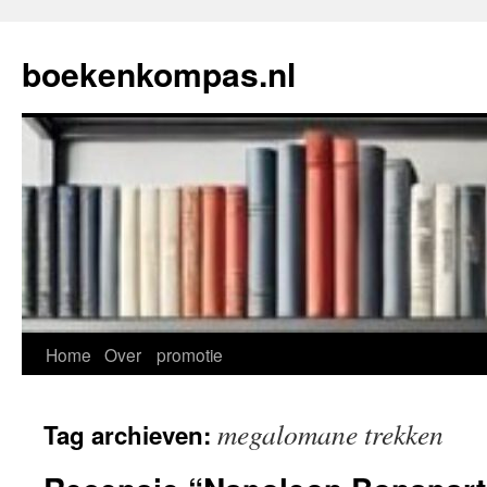
Ga
naar
boekenkompas.nl
de
inhoud
Home
Over
promotie
megalomane trekken
Tag archieven: