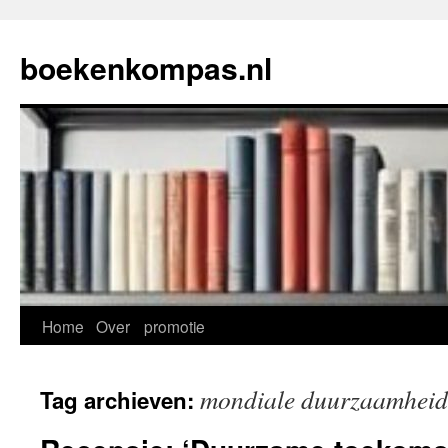
Ga
naar
boekenkompas.nl
de
inhoud
Home
Over
promotie
mondiale duurzaamheid
Tag archieven: