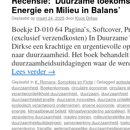
Recensie: ‘Duurzame toekomst 
Energie en Milieu in Balans’
Geplaatst op
maart 24, 2025
door
Koos Dirkse
Boekje D-010 64 Pagina’s, Softcover, P
(exclusief verzendkosten) In Duurzame
Dirkse een krachtige en urgentievolle op
naar duurzaamheid. Het boek behandelt 
duurzaamheidsuitdagingen waar de we
Lees verder
→
Geplaatst in
K. Romans, Sprookjes en Fictie
|
Getagged
actiep
duurzaamheid
,
Boekenkompas
,
circulaire economie
,
circulaire 
verantwoordelijkheid duurzaamheid.
,
duurzaam
,
duurzaamheid
,
duurzaamheidstransitie
,
duurzame innovaties
,
duurzame ontwikk
ecologisch verantwoord ondernemen
,
groene economie
,
groene 
energie
,
klimaatbewust beleid
,
klimaatverandering aanpakken
,
K
verandering duurzaamheid
,
maglev-treinen
,
milieuvriendelijke t
duurzaamheidsuitdagingen
,
samenwerking duurzaamheid
,
toek
samenleving
,
transitie
,
wetenschappelijke duurzaamheidsperspe