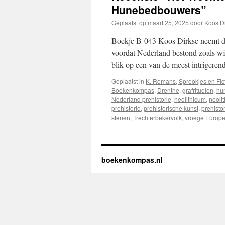
Hunebedbouwers”
Geplaatst op
maart 25, 2025
door
Koos D
Boekje B-043 Koos Dirkse neemt de 
voordat Nederland bestond zoals wi
blik op een van de meest intrigeren
Geplaatst in
K. Romans, Sprookjes en Fic
Boekenkompas
,
Drenthe
,
grafrituelen
,
hu
Nederland prehistorie
,
neolithicum
,
neolit
prehistorie
,
prehistorische kunst
,
prehistor
stenen
,
Trechterbekervolk
,
vroege Europe
boekenkompas.nl