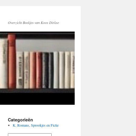
Overzicht Boekjes van Koos Dirkse
Categorieën
K. Romans, Sprookjes en Fictie