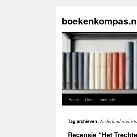
Ga
naar
boekenkompas.n
de
inhoud
Home
Over
promotie
Nederland prehisto
Tag archieven:
Recensie “Het Trechte