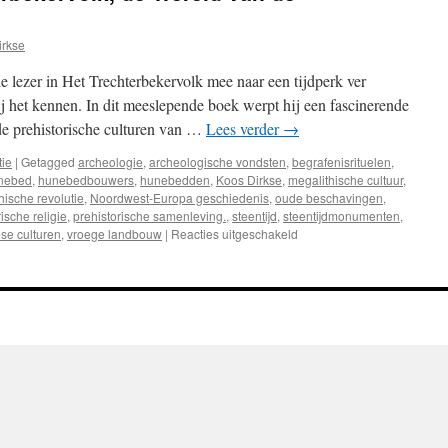
irkse
lezer in Het Trechterbekervolk mee naar een tijdperk ver
j het kennen. In dit meeslepende boek werpt hij een fascinerende
de prehistorische culturen van …
Lees verder
→
tie
|
Getagged
archeologie
,
archeologische vondsten
,
begrafenisrituelen
,
nebed
,
hunebedbouwers
,
hunebedden
,
Koos Dirkse
,
megalithische cultuur
,
hische revolutie
,
Noordwest-Europa geschiedenis
,
oude beschavingen
,
ische religie
,
prehistorische samenleving.
,
steentijd
,
steentijdmonumenten
,
se culturen
,
vroege landbouw
|
Reacties uitgeschakeld
voor
Recensie
“Het
Trechterbekervolk,
de
Wereld
van
de
Hunebedbouwers”