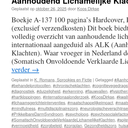
Aanhoudend Lichamelijke Kla
Geplaatst op
oktober 26, 2025
door
Koos Dirkse
Boekje A-137 100 pagina’s Hardcover,
(exclusief verzendkosten) Dit boek bied
volledig overzicht van aanhoudende lich
internationaal aangeduid als ALK (Aan
Klachten). Waar vroeger in Nederland
(Somatisch Onvoldoende Verklaarde L
verder
→
Geplaatst in
K. Romans, Sprookjes en Fictie
|
Getagged
#Aanho
#behandelprotocollen
,
#chronischeklachten
,
#cognitievegedrags
#diagnostiek
,
#duizeligheid
,
#erkenning
,
#flauwvallen
,
#fysiothe
#hartkloppingen
,
#internationaalonderzoek
,
#KoosDirkse
,
#kwali
#lichaamsgerichteinterventies
,
#maatschappelijkeimpact
,
#maats
#mindfulness
,
#multidisciplinairezorg
,
#neurologischeverschijnse
#PrikkelbareDarmSyndroom
,
#psycholoog
,
#psychosocialefacto
#SomatischOnvoldoendeVerklaardeLichamelijkeKlachten
,
#spij
#vermoeidheid
,
#zorgbeleid
,
#zorgplan
,
Gezondheidszorg
,
huisa