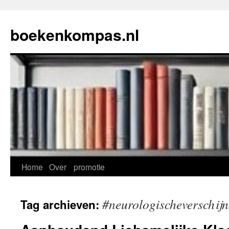
Ga
naar
boekenkompas.nl
de
inhoud
Home
Over
promotie
#neurologischeverschijn
Tag archieven: