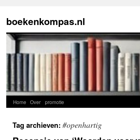
Ga
naar
boekenkompas.nl
de
inhoud
Home
Over
promotie
#openhartig
Tag archieven: