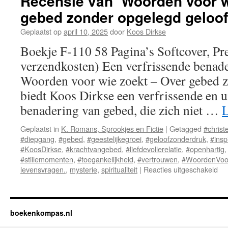
Recensie van ‘Woorden voor w
gebed zonder opgelegd geloof
Geplaatst op
april 10, 2025
door
Koos Dirkse
Boekje F-110 58 Pagina’s Softcover, Pre
verzendkosten) Een verfrissende benad
Woorden voor wie zoekt – Over gebed z
biedt Koos Dirkse een verfrissende en 
benadering van gebed, die zich niet …
L
Geplaatst in
K. Romans, Sprookjes en Fictie
|
Getagged
#christ
#diepgang
,
#gebed
,
#geestelijkegroei
,
#geloofzonderdruk
,
#insp
#KoosDirkse
,
#krachtvangebed
,
#liefdevollerelatie
,
#openhartig
#stillemomenten
,
#toegankelijkheid
,
#vertrouwen
,
#WoordenVoo
levensvragen.
,
mysterie
,
spiritualiteit
|
Reacties uitgeschakeld
vo
Re
va
‘W
vo
boekenkompas.nl
wi