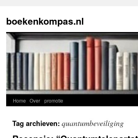
Ga
naar
boekenkompas.nl
de
inhoud
Home
Over
promotie
quantumbeveiliging
Tag archieven: