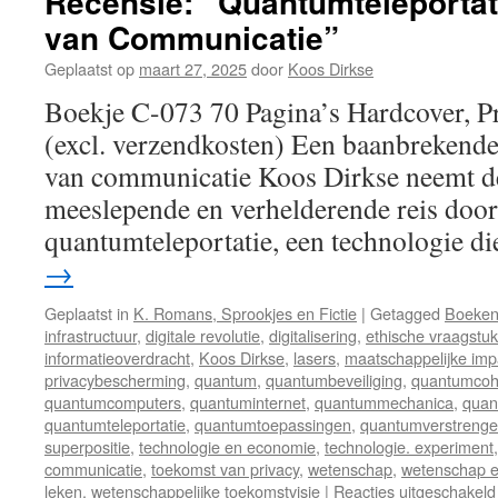
Recensie: “Quantumteleportat
van Communicatie”
Geplaatst op
maart 27, 2025
door
Koos Dirkse
Boekje C-073 70 Pagina’s Hardcover, P
(excl. verzendkosten) Een baanbrekende
van communicatie Koos Dirkse neemt de
meeslepende en verhelderende reis door
quantumteleportatie, een technologie d
→
Geplaatst in
K. Romans, Sprookjes en Fictie
|
Getagged
Boeke
infrastructuur
,
digitale revolutie
,
digitalisering
,
ethische vraagstu
informatieoverdracht
,
Koos Dirkse
,
lasers
,
maatschappelijke imp
privacybescherming
,
quantum
,
quantumbeveiliging
,
quantumcoh
quantumcomputers
,
quantuminternet
,
quantummechanica
,
quan
quantumteleportatie
,
quantumtoepassingen
,
quantumverstrenge
superpositie
,
technologie en economie
,
technologie. experiment
communicatie
,
toekomst van privacy
,
wetenschap
,
wetenschap e
leken
,
wetenschappelijke toekomstvisie
|
Reacties uitgeschakeld