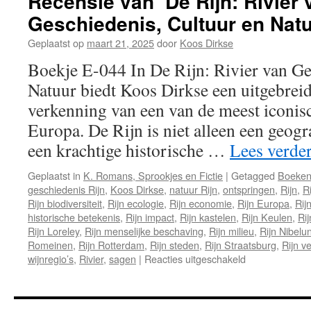
Recensie van ‘De Rijn: Rivier 
Geschiedenis, Cultuur en Natu
Geplaatst op
maart 21, 2025
door
Koos Dirkse
Boekje E-044 In De Rijn: Rivier van Ge
Natuur biedt Koos Dirkse een uitgebreid
verkenning van een van de meest iconis
Europa. De Rijn is niet alleen een geog
een krachtige historische …
Lees verde
Geplaatst in
K. Romans, Sprookjes en Fictie
|
Getagged
Boeke
geschiedenis Rijn
,
Koos Dirkse
,
natuur Rijn
,
ontspringen
,
Rijn
,
R
Rijn biodiversiteit
,
Rijn ecologie
,
Rijn economie
,
Rijn Europa
,
Rij
historische betekenis
,
Rijn impact
,
Rijn kastelen
,
Rijn Keulen
,
Rij
Rijn Loreley
,
Rijn menselijke beschaving
,
Rijn milieu
,
Rijn Nibelu
Romeinen
,
Rijn Rotterdam
,
Rijn steden
,
Rijn Straatsburg
,
Rijn ve
wijnregio’s
,
Rivier
,
sagen
|
Reacties uitgeschakeld
voor
Recensie
van
‘De