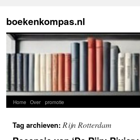
Ga
naar
boekenkompas.nl
de
inhoud
Home
Over
promotie
Rijn Rotterdam
Tag archieven: