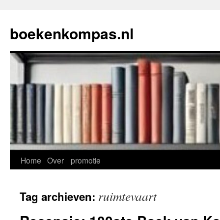
Ga
naar
boekenkompas.nl
de
inhoud
Home
Over
promotie
ruimtevaart
Tag archieven: