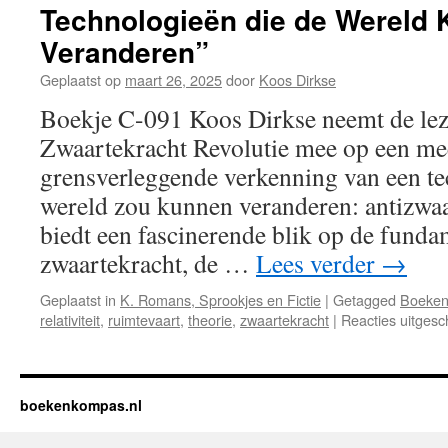
Technologieën die de Wereld
Veranderen”
Geplaatst op
maart 26, 2025
door
Koos Dirkse
Boekje C-091 Koos Dirkse neemt de lez
Zwaartekracht Revolutie mee op een me
grensverleggende verkenning van een te
wereld zou kunnen veranderen: antizwaa
biedt een fascinerende blik op de fund
zwaartekracht, de …
Lees verder
→
Geplaatst in
K. Romans, Sprookjes en Fictie
|
Getagged
Boeke
relativiteit
,
ruimtevaart
,
theorie
,
zwaartekracht
|
Reacties uitgesc
boekenkompas.nl