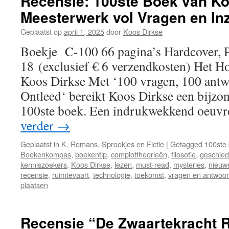
Recensie: 100ste Boek van Ko
Meesterwerk vol Vragen en Inz
Geplaatst op
april 1, 2025
door
Koos Dirkse
Boekje C-100 66 pagina’s Hardcover, 
18 (exclusief € 6 verzendkosten) Het H
Koos Dirkse Met ‘100 vragen, 100 ant
Ontleed‘ bereikt Koos Dirkse een bijzon
100ste boek. Een indrukwekkend oeuv
verder
→
Geplaatst in
K. Romans, Sprookjes en Fictie
|
Getagged
100ste
Boekenkompas
,
boekentip
,
complottheorieën
,
filosofie
,
geschied
kenniszoekers
,
Koos Dirkse
,
lezen
,
must-read
,
mysteries
,
nieuws
recensie
,
ruimtevaart
,
technologie
,
toekomst
,
vragen en antwoo
plaatsen
Recensie “De Zwaartekracht R