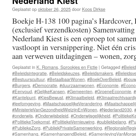
Nederland Kiest
Geplaatst op
oktober 26, 2025
door
Koos Dirkse
Boekje H-138 100 pagina’s Hardcover,
(exclusief verzendkosten) Samenvatting
Nederland Kiest is een oproep tot samen
vastloopt in versnippering. Niet één cri
aan verweven uitdagingen – wonen, zo
Geplaatst in
K. Romans, Sprookjes en Fictie
|
Getagged
#Belei
#Beleidsintegratie
,
#Beleidskeuzes
,
#Beleidsmakers
,
#Beleidsv
#Bestuurscultuur
,
#BetaalbaarWonen
,
#BoekOverBeleid
,
#bouw
#Burgers
,
#Democratie
,
#duurzaamwonen
,
#Economie
,
#Econo
#Eenvoud
,
#GelijkeKansen
,
#Gemeenten
,
#GroeneEconomie
,
#
#Kantelpunt
,
#KiesBewust
,
#Klimaatbeleid
,
#Klimaatrechtvaardi
#leefomgeving
,
#MaatschappelijkeVerandering
,
#Maatschappelij
#MinisterieVanGezondheidWelzijnEnWonen
,
#Nederland2030
,
#onderwijs
,
#Onderwijsbeleid
,
#Onderwijsgelijkheid
,
#PolitiekeK
#PolitiekeToekomst
,
#PolitiekeVernieuwing
,
#publiekbelang
,
#Pu
#PubliekeZorg
,
#PubliekPrivateSamenwerking
,
#RegionaleRegi
#Samenhang
,
#SamenhangendBeleid
,
#SamenlevingVanMorg