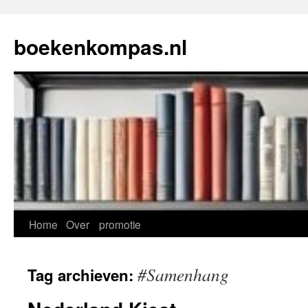
Ga
naar
boekenkompas.nl
de
inhoud
Home
Over
promotie
#Samenhang
Tag archieven: