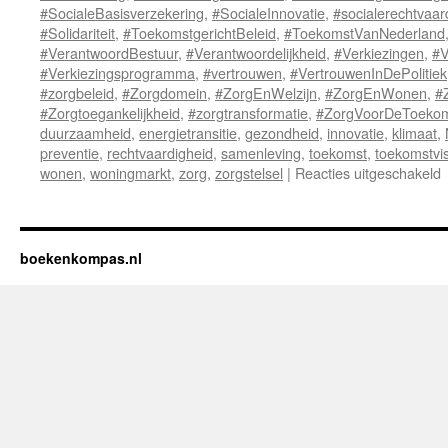
#SocialeBasisverzekering
,
#SocialeInnovatie
,
#socialerechtvaar
#Solidariteit
,
#ToekomstgerichtBeleid
,
#ToekomstVanNederland
#VerantwoordBestuur
,
#Verantwoordelijkheid
,
#Verkiezingen
,
#V
#Verkiezingsprogramma
,
#vertrouwen
,
#VertrouwenInDePolitiek
#zorgbeleid
,
#Zorgdomein
,
#ZorgEnWelzijn
,
#ZorgEnWonen
,
#
#Zorgtoegankelijkheid
,
#zorgtransformatie
,
#ZorgVoorDeToeko
duurzaamheid
,
energietransitie
,
gezondheid
,
innovatie
,
klimaat
,
preventie
,
rechtvaardigheid
,
samenleving
,
toekomst
,
toekomstvis
wonen
,
woningmarkt
,
zorg
,
zorgstelsel
|
Reacties uitgeschakeld
v
K
boekenkompas.nl